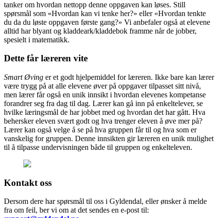
tanker om hvordan nettopp denne oppgaven kan løses. Still
spørsmål som «Hvordan kan vi tenke her?» eller «Hvordan tenkte
du da du løste oppgaven første gang?» Vi anbefaler også at elevene
alltid har blyant og kladdeark/kladdebok framme når de jobber,
spesielt i matematikk.
Dette får læreren vite
Smart Øving
er et godt hjelpemiddel for læreren. Ikke bare kan lærer
være trygg på at alle elevene øver på oppgaver tilpasset sitt nivå,
men lærer får også en unik innsikt i hvordan elevenes kompetanse
forandrer seg fra dag til dag. Lærer kan gå inn på enkeltelever, se
hvilke læringsmål de har jobbet med og hvordan det har gått. Hva
behersker eleven svært godt og hva trenger eleven å øve mer på?
Lærer kan også velge å se på hva gruppen får til og hva som er
vanskelig for gruppen. Denne innsikten gir læreren en unik mulighet
til å tilpasse undervisningen både til gruppen og enkelteleven.
Kontakt oss
Dersom dere har spørsmål til oss i Gyldendal, eller ønsker å melde
fra om feil, ber vi om at det sendes en e-post til: