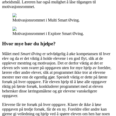
arbeidsmål. Læreren har også mulighet å låse tilgangen til
motivasjonsrommet.
Motivasjonsrommet i Multi Smart Øving.
Motivasjonsrommet i Explore Smart Øving.
Hvor mye bør du hjelpe?
Målet med
Smart Øving
er selvfølgelig å øke kompetansen til hver
elev og da er det viktig å holde elevene i en god flyt, slik at de
opplever mestring og motivasjon. Det er derfor viktig at det er
eleven selv som svarer på oppgaven uten for mye hjelp av foreldre,
lærere eller andre elever, slik at programmet ikke tror at elevene
mestrer mer enn de egentlig gjør. Spesielt viktig er dette på første
forsøk på hver oppgave. Får eleven hjelp til å løse alle oppgaver
riktig på første forsøk, konkluderer programmet med at eleven
behersker disse læringsmålene og gir elevene vanskeligere
oppgaver.
Elevene får tre forsøk på hver oppgave. Klarer de ikke å løse
oppgaven på tredje forsøk, får de en ny. Foreldre eller andre kan
gjerne gi veiledning og hjelp ved å spørre eleven om hen har noen