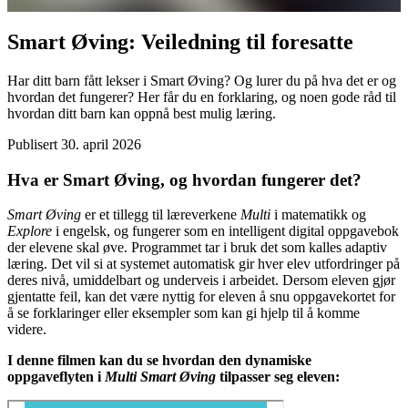
Smart Øving: Veiledning til foresatte
Har ditt barn fått lekser i Smart Øving? Og lurer du på hva det er og
hvordan det fungerer? Her får du en forklaring, og noen gode råd til
hvordan ditt barn kan oppnå best mulig læring.
Publisert
30. april 2026
Hva er Smart Øving, og hvordan fungerer det?
Smart Øving
er et tillegg til læreverkene
Multi
i matematikk og
Explore
i engelsk, og fungerer som en intelligent digital oppgavebok
der elevene skal øve. Programmet tar i bruk det som kalles adaptiv
læring. Det vil si at systemet automatisk gir hver elev utfordringer på
deres nivå, umiddelbart og underveis i arbeidet. Dersom eleven gjør
gjentatte feil, kan det være nyttig for eleven å snu oppgavekortet for
å se forklaringer eller eksempler som kan gi hjelp til å komme
videre.
I denne filmen kan du se hvordan den dynamiske
oppgaveflyten i
Multi Smart Øving
tilpasser seg eleven: