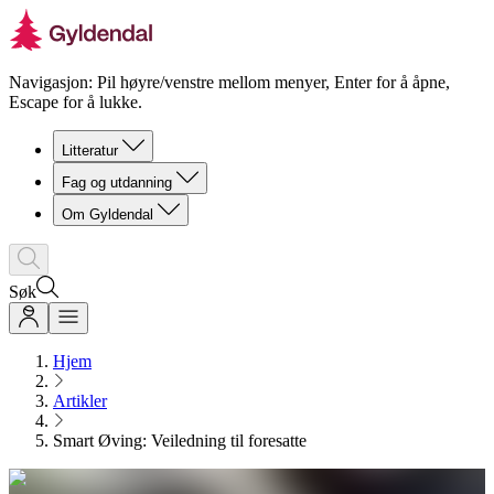
Navigasjon: Pil høyre/venstre mellom menyer, Enter for å åpne,
Escape for å lukke.
Litteratur
Fag og utdanning
Om Gyldendal
Søk
Hjem
Artikler
Smart Øving: Veiledning til foresatte