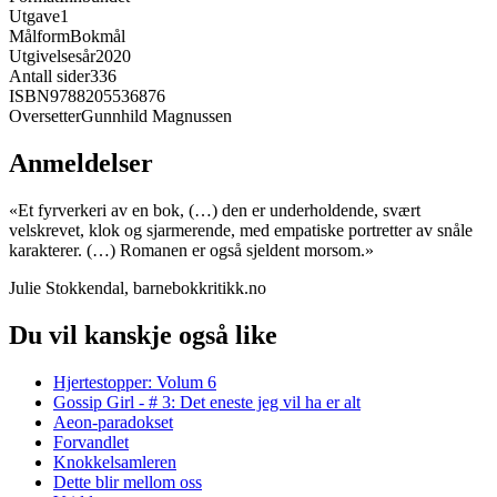
Utgave
1
Målform
Bokmål
Utgivelsesår
2020
Antall sider
336
ISBN
9788205536876
Oversetter
Gunnhild Magnussen
Anmeldelser
«Et fyrverkeri av en bok, (…) den er underholdende, svært
velskrevet, klok og sjarmerende, med empatiske portretter av snåle
karakterer. (…) Romanen er også sjeldent morsom.»
Julie Stokkendal, barnebokkritikk.no
Du vil kanskje også like
Hjertestopper: Volum 6
Gossip Girl - # 3: Det eneste jeg vil ha er alt
Aeon-paradokset
Forvandlet
Knokkelsamleren
Dette blir mellom oss