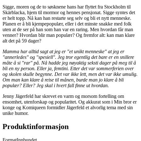
Sigge, moren og de to søsknene hans har flyttet fra Stockholm til
Skärblacka, hjem til mormor og hennes pensjonat. Sigge syntes det
er helt topp. Nå kan han restarte seg selv og bli et nytt menneske.
Planen er å bli kjempepopulær, eller i det minste snakke med folk
uten at de ser på han som han var en raring. Men hvordan får man
venner? Hvordan blir man populær? Og fremfor alt: kan man klare
alt det på 59 dager?
Mamma har alltid sagt at jeg er "et unikt menneske" at jeg er
"annerledes" og "spesiell". Jeg tror egentlig det bare er en snillere
måte å si "rar" på. Nå hadde jeg nøyaktig seksti dager på meg til å
bli en ny person. Eller ja, femtini. Etter det var sommerferien over
og skolen skulle begynne. Det var ikke lett, men det var ikke umulig.
Om man kan klare å reise til månen, burde man jo klare å bli
populær? Eller? Jeg skal i hvert fall finne ut hvordan.
Jenny Jägerfeld har skrevet en varm og morsom fortelling om
ensomhet, utenforskap og popularitet. Og akkurat som i Min bror er
konge og Komiqueen formidler Jägerfeld et alvorlig tema med sin
unike humor.
Produktinformasjon
Format
Innbundet