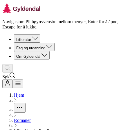
Navigasjon: Pil høyre/venstre mellom menyer, Enter for å åpne,
Escape for å lukke.
Litteratur
Fag og utdanning
Om Gyldendal
Søk
Hjem
Romaner