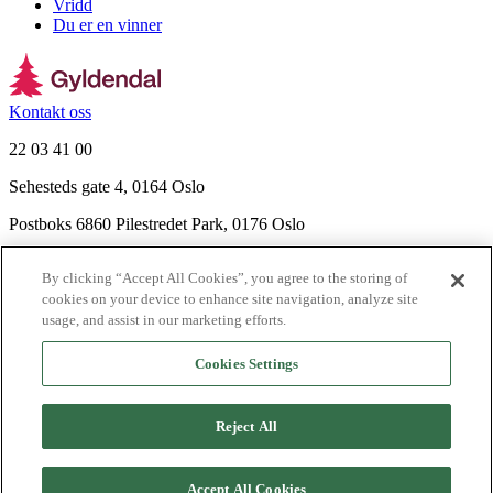
Vridd
Du er en vinner
Kontakt oss
22 03 41 00
Sehesteds gate 4, 0164 Oslo
Postboks 6860 Pilestredet Park, 0176 Oslo
Finn frem
By clicking “Accept All Cookies”, you agree to the storing of
Nyhetsbrev
cookies on your device to enhance site navigation, analyze site
Ledige stillinger
usage, and assist in our marketing efforts.
Send inn manus
Cookies Settings
Om Gyldendal
Support
Reject All
Presse
Agency
©
2026
Gyldendal
Accept All Cookies