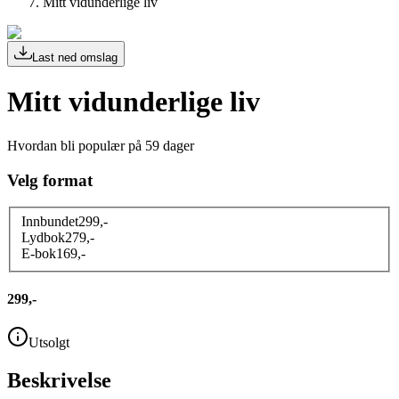
Mitt vidunderlige liv
Last ned omslag
Mitt vidunderlige liv
Hvordan bli populær på 59 dager
Velg format
Innbundet
299
,-
Lydbok
279
,-
E-bok
169
,-
299,-
Utsolgt
Beskrivelse