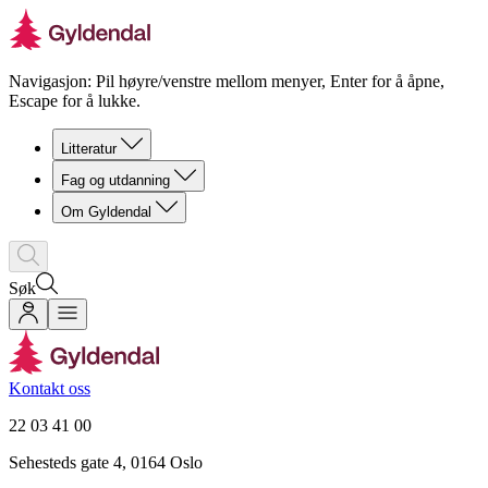
Navigasjon: Pil høyre/venstre mellom menyer, Enter for å åpne,
Escape for å lukke.
Litteratur
Fag og utdanning
Om Gyldendal
Søk
Kontakt oss
22 03 41 00
Sehesteds gate 4, 0164 Oslo