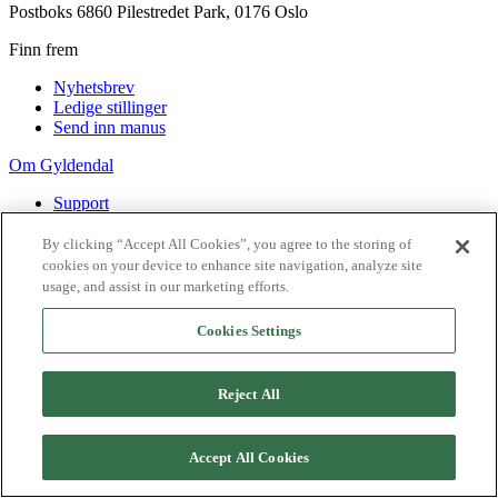
Postboks 6860 Pilestredet Park, 0176 Oslo
Finn frem
Nyhetsbrev
Ledige stillinger
Send inn manus
Om Gyldendal
Support
Presse
Agency
By clicking “Accept All Cookies”, you agree to the storing of
cookies on your device to enhance site navigation, analyze site
©
2026
Gyldendal
usage, and assist in our marketing efforts.
Personvernerklæringer
Informasjonskapsler
Cookies Settings
Reject All
Accept All Cookies