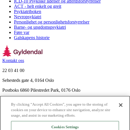
ICD-10 Psykiske lidelser og atferdsforstyrrelser
ACT - helt enkelt og greit
Psykiatriboken
Nevropsykiatri
Personlighet og personlighetsforstyrrelser
Barne- og ungdomspsykiatri
Føre var
Galskapens historie
Kontakt oss
22 03 41 00
Sehesteds gate 4, 0164 Oslo
Postboks 6860 Pilestredet Park, 0176 Oslo
Finn frem
By clicking “Accept All Cookies”, you agree to the storing of
Nyhetsbrev
cookies on your device to enhance site navigation, analyze site
Ledige stillinger
usage, and assist in our marketing efforts.
Send inn manus
Cookies Settings