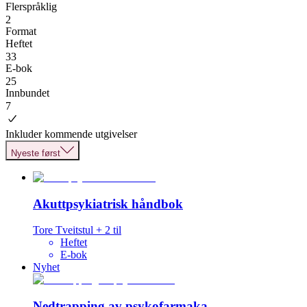
Flerspråklig
2
Format
Heftet
33
E-bok
25
Innbundet
7
Inkluder kommende utgivelser
Nyeste først
Akuttpsykiatrisk håndbok
Tore Tveitstul
+
2
til
Heftet
E-bok
Nyhet
Nedtrapping av psykofarmaka