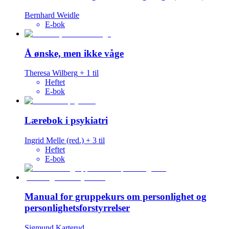
Bernhard Weidle
E-bok
Å ønske, men ikke våge
Theresa Wilberg
+
1
til
Heftet
E-bok
Lærebok i psykiatri
Ingrid Melle
(red.)
+
3
til
Heftet
E-bok
Manual for gruppekurs om personlighet og
personlighetsforstyrrelser
Sigmund Karterud