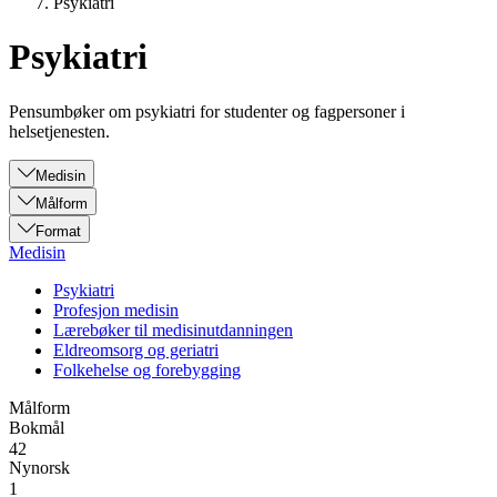
Psykiatri
Psykiatri
Pensumbøker om psykiatri for studenter og fagpersoner i
helsetjenesten.
Medisin
Målform
Format
Medisin
Psykiatri
Profesjon medisin
Lærebøker til medisinutdanningen
Eldreomsorg og geriatri
Folkehelse og forebygging
Målform
Bokmål
42
Nynorsk
1