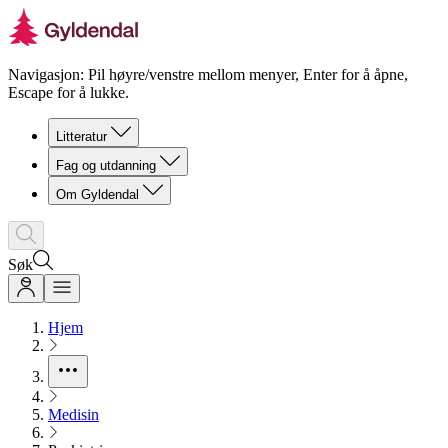
Navigasjon: Pil høyre/venstre mellom menyer, Enter for å åpne,
Escape for å lukke.
Litteratur
Fag og utdanning
Om Gyldendal
Søk
Hjem
Medisin