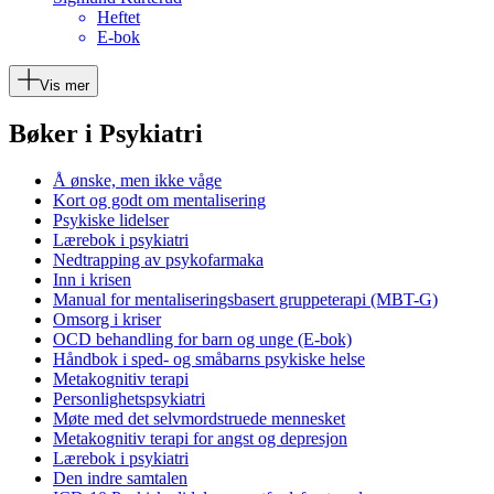
Heftet
E-bok
Vis mer
Bøker i Psykiatri
Å ønske, men ikke våge
Kort og godt om mentalisering
Psykiske lidelser
Lærebok i psykiatri
Nedtrapping av psykofarmaka
Inn i krisen
Manual for mentaliseringsbasert gruppeterapi (MBT-G)
Omsorg i kriser
OCD behandling for barn og unge (E-bok)
Håndbok i sped- og småbarns psykiske helse
Metakognitiv terapi
Personlighetspsykiatri
Møte med det selvmordstruede mennesket
Metakognitiv terapi for angst og depresjon
Lærebok i psykiatri
Den indre samtalen