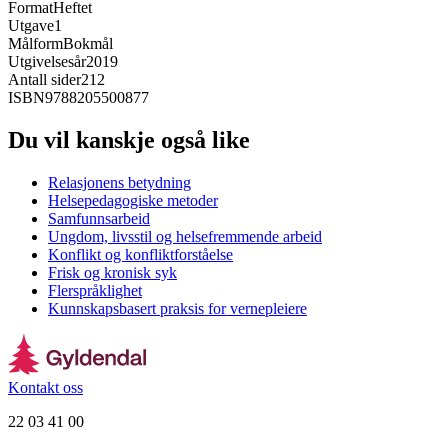
Format
Heftet
Utgave
1
Målform
Bokmål
Utgivelsesår
2019
Antall sider
212
ISBN
9788205500877
Du vil kanskje også like
Relasjonens betydning
Helsepedagogiske metoder
Samfunnsarbeid
Ungdom, livsstil og helsefremmende arbeid
Konflikt og konfliktforståelse
Frisk og kronisk syk
Flerspråklighet
Kunnskapsbasert praksis for vernepleiere
Kontakt oss
22 03 41 00