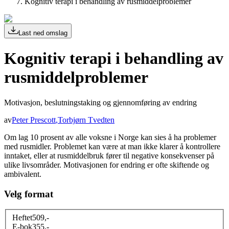
Kognitiv terapi i behandling av rusmiddelproblemer
Last ned omslag
Kognitiv terapi i behandling av
rusmiddelproblemer
Motivasjon, beslutningstaking og gjennomføring av endring
av
Peter Prescott
,
Torbjørn Tvedten
Om lag 10 prosent av alle voksne i Norge kan sies å ha problemer
med rusmidler. Problemet kan være at man ikke klarer å kontrollere
inntaket, eller at rusmiddelbruk fører til negative konsekvenser på
ulike livsområder. Motivasjonen for endring er ofte skiftende og
ambivalent.
Velg format
Heftet
509
,-
E-bok
355
,-