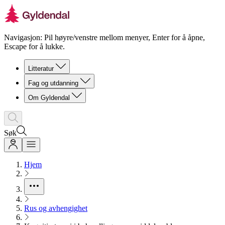
Navigasjon: Pil høyre/venstre mellom menyer, Enter for å åpne,
Escape for å lukke.
Litteratur
Fag og utdanning
Om Gyldendal
Søk
Hjem
Rus og avhengighet