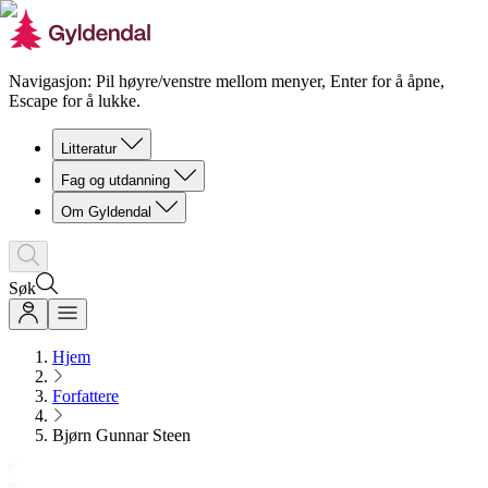
Navigasjon: Pil høyre/venstre mellom menyer, Enter for å åpne,
Escape for å lukke.
Litteratur
Fag og utdanning
Om Gyldendal
Søk
Hjem
Forfattere
Bjørn Gunnar Steen