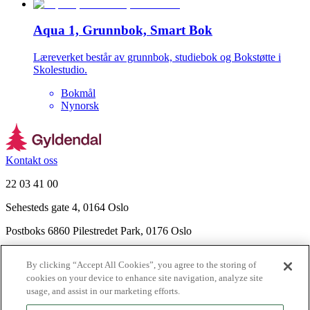
Aqua 1, Grunnbok, Smart Bok
Læreverket består av grunnbok, studiebok og Bokstøtte i
Skolestudio.
Bokmål
Nynorsk
Kontakt oss
22 03 41 00
Sehesteds gate 4, 0164 Oslo
Postboks 6860 Pilestredet Park, 0176 Oslo
Finn frem
By clicking “Accept All Cookies”, you agree to the storing of
Nyhetsbrev
cookies on your device to enhance site navigation, analyze site
Ledige stillinger
usage, and assist in our marketing efforts.
Send inn manus