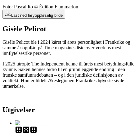
Foto: Pascal Ito © Édition Flammarion
Last ned høyoppløselig bilde
Gisèle Pelicot
Gisèle Pelicot ble i 2024 kåret til årets personlighet i Frankrike og
samme år oppført på Time magazines liste over verdens mest
innflytelsesrike personer.
I 2025 utropte The Independent henne til årets mest betydningsfulle
kvinne. Saken hennes bidro til en grunnleggende endring i den
franske samfunnsdebatten – og i den juridiske definisjonen av
voldtekt. Hun er tildelt Æreslegionen Frankrikes høyeste sivile
utmerkelse.
Utgivelser