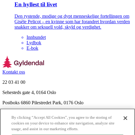
En hyllest til livet
Den rystende, modige og dypt menneskelige fortellingen om
Gisèle Pelicot – en kvinne som har forandret hvordan verden
snakker om seksuell vold, skyld og verdighet.
Innbundet
Lydbok
E-bok
Kontakt oss
22 03 41 00
Sehesteds gate 4, 0164 Oslo
Postboks 6860 Pilestredet Park, 0176 Oslo
Finn frem
By clicking “Accept All Cookies”, you agree to the storing of
Nyhetsbrev
cookies on your device to enhance site navigation, analyze site
Ledige stillinger
usage, and assist in our marketing efforts.
Send inn manus