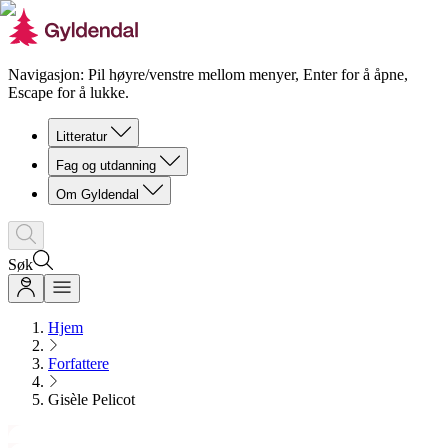
Navigasjon: Pil høyre/venstre mellom menyer, Enter for å åpne,
Escape for å lukke.
Litteratur
Fag og utdanning
Om Gyldendal
Søk
Hjem
Forfattere
Gisèle Pelicot