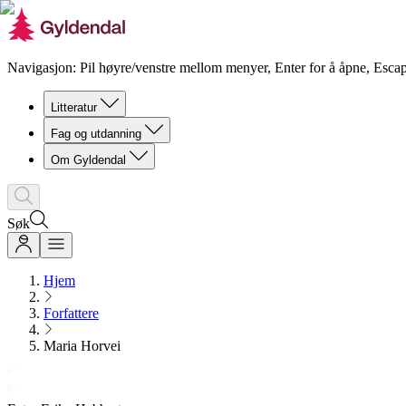
Navigasjon: Pil høyre/venstre mellom menyer, Enter for å åpne, Escap
Litteratur
Fag og utdanning
Om Gyldendal
Søk
Hjem
Forfattere
Maria Horvei