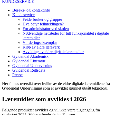
KUNDESERVICE
Besøks- og kontaktinfo
Kundeservice
Feide-bruker og grupper
Hva betyr feilmeldingen?
For administrator ved skolen
Nødvendige nettsteder for full funksjonalitet i digitale
læremidler
Vurderingseksemplar
Kjøp av eldre læreverk
Avvikling av eldre digitale læremidler
Gyldendal Akademisk
Gyldendal Litteratur
Gyldendal Undervisning
Gyldendal Rettsdata
Presse
Her finnes oversikt over hvilke av de eldre digitale læremidlene fra
Gyldendal Undervisning som er avviklet grunnet utgått teknologi.
Læremidler som avvikles i 2026
Følgende produkter avvikles og vil ikke være tilgjengelig fra
skolestart 2025. Videregående skole: Fagrom