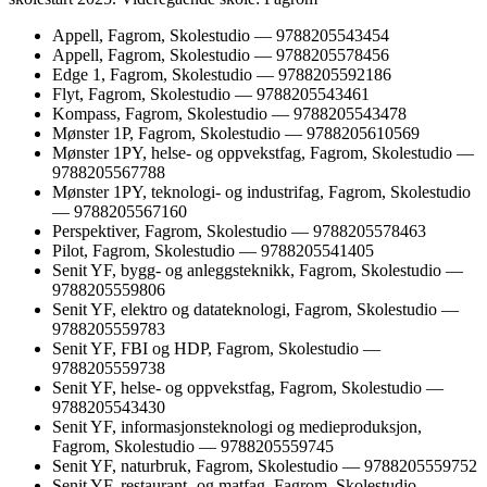
Appell, Fagrom, Skolestudio — 9788205543454
Appell, Fagrom, Skolestudio — 9788205578456
Edge 1, Fagrom, Skolestudio — 9788205592186
Flyt, Fagrom, Skolestudio — 9788205543461
Kompass, Fagrom, Skolestudio — 9788205543478
Mønster 1P, Fagrom, Skolestudio — 9788205610569
Mønster 1PY, helse- og oppvekstfag, Fagrom, Skolestudio —
9788205567788
Mønster 1PY, teknologi- og industrifag, Fagrom, Skolestudio
— 9788205567160
Perspektiver, Fagrom, Skolestudio — 9788205578463
Pilot, Fagrom, Skolestudio — 9788205541405
Senit YF, bygg- og anleggsteknikk, Fagrom, Skolestudio —
9788205559806
Senit YF, elektro og datateknologi, Fagrom, Skolestudio —
9788205559783
Senit YF, FBI og HDP, Fagrom, Skolestudio —
9788205559738
Senit YF, helse- og oppvekstfag, Fagrom, Skolestudio —
9788205543430
Senit YF, informasjonsteknologi og medieproduksjon,
Fagrom, Skolestudio — 9788205559745
Senit YF, naturbruk, Fagrom, Skolestudio — 9788205559752
Senit YF, restaurant- og matfag, Fagrom, Skolestudio —