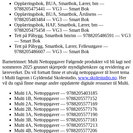
Opplæringsbok, BUA, Smartbok, Lærer, bm —
9788205475441 — VG3 — Smart Bok
Opplæringsbok, BUA, Smartbok, Årslisens —
9788205483484 — VG3 — Smart Bok
Opplæringsbok, HAF, Smartbok, Lærer, bm —
9788205475458 — VG3 — Smart Bok
Tett på Påbygg, Smartbok bm/nn — 9788205486591 — VG3
— Smart Bok
Tett på Påbygg, Smartbok, Lærer, Fellesutgave —
9788205486607 — VG3 — Smart Bok
Barnetrinnet: Multi Nettoppgaver Følgende produkter vil bli lagt ned
sommeren 2025 grunnet skjerpede myndighetskrav og revidering av
læreverket. Du vil fortsatt finne et utvalg nettoppgaver til hvert tema
i Multi fagrom i Gyldendal Skolestudio,
www.skolestudio.no
. Her
vil du også finne mange andre oppdaterte digitale ressurser til Multi.
Multi 1A, Nettoppgaver — 9788205403185
Multi 1B, Nettoppgaver — 9788205577152
Multi 2A, Nettoppgaver — 9788205577169
Multi 2B, Nettoppgaver — 9788205577176
Multi 3A, Nettoppgaver — 9788205577190
Multi 3B, Nettoppgaver — 9788205577183
Multi 4A, Nettoppgaver — 9788205577213
Multi 4B, Nettoppgaver — 9788205577206