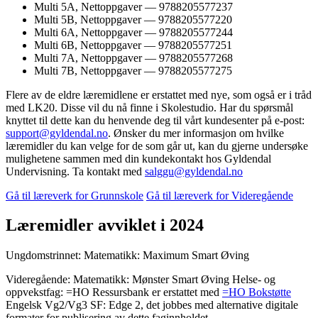
Multi 5A, Nettoppgaver — 9788205577237
Multi 5B, Nettoppgaver — 9788205577220
Multi 6A, Nettoppgaver — 9788205577244
Multi 6B, Nettoppgaver — 9788205577251
Multi 7A, Nettoppgaver — 9788205577268
Multi 7B, Nettoppgaver — 9788205577275
Flere av de eldre læremidlene er erstattet med nye, som også er i tråd
med LK20. Disse vil du nå finne i Skolestudio. Har du spørsmål
knyttet til dette kan du henvende deg til vårt kundesenter på e-post:
support@gyldendal.no
. Ønsker du mer informasjon om hvilke
læremidler du kan velge for de som går ut, kan du gjerne undersøke
mulighetene sammen med din kundekontakt hos Gyldendal
Undervisning. Ta kontakt med
salggu@gyldendal.no
Gå til læreverk for Grunnskole
Gå til læreverk for Videregående
Læremidler avviklet i 2024
Ungdomstrinnet: Matematikk: Maximum Smart Øving
Videregående: Matematikk: Mønster Smart Øving Helse- og
oppvekstfag: =HO Ressursbank er erstattet med
=HO Bokstøtte
Engelsk Vg2/Vg3 SF: Edge 2, det jobbes med alternative digitale
formater for publisering av dette faginnholdet