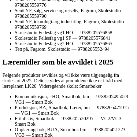
9788205559776
Senit YF, salg, service og reiseliv, Fagrom, Skolestudio —
9788205559790
Senit YF, teknologi- og industrifag, Fagrom, Skolestudio —
9788205559769
Skolestudio Fellesfag vg1 HO — 9788205576858
Skolestudio Fellesfag vg1 SF — 9788205576841
Skolestudio Fellesfag vg2 HO — 9788205576865
Tett på, Fagrom, Skolestudio — 9788205552494
Læremidler som ble avviklet i 2025
Følgende produkter avvikles og vil ikke være tilgjengelig fra
skolestart 2025. Dette skyldes at produktene ikke er i tråd med
læreplanen LK20. Videregående skole: Smartbøker
Kommunikasjon, =HO, Smartbok, bm — 9788205495029 —
VG1 — Smart Bok
Produksjon, BA, Smartbok, Lærer, bm — 9788205475915
— VG1 — Smart Bok
Friluftsliv, Smartbok — 9788205520295 — VG2/VG3 —
Smart Bok
Opplæringsbok, BUA, Smartbok bm — 9788205451223 —
VG3 — Smart Bok