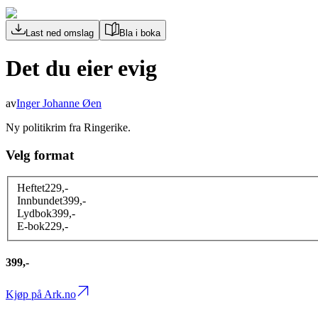
Last ned omslag
Bla i boka
Det du eier evig
av
Inger Johanne Øen
Ny politikrim fra Ringerike.
Velg format
Heftet
229
,-
Innbundet
399
,-
Lydbok
399
,-
E-bok
229
,-
399,-
Kjøp på Ark.no