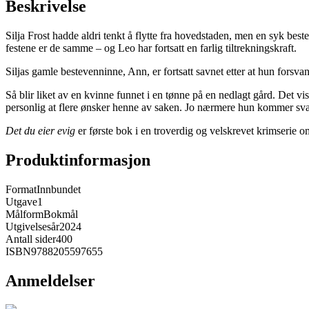
Beskrivelse
Silja Frost hadde aldri tenkt å flytte fra hovedstaden, men en syk bes
festene er de samme – og Leo har fortsatt en farlig tiltrekningskraft.
Siljas gamle bestevenninne, Ann, er fortsatt savnet etter at hun forsva
Så blir liket av en kvinne funnet i en tønne på en nedlagt gård. Det vi
personlig at flere ønsker henne av saken. Jo nærmere hun kommer svar
Det du eier evig
er første bok i en troverdig og velskrevet krimserie o
Produktinformasjon
Format
Innbundet
Utgave
1
Målform
Bokmål
Utgivelsesår
2024
Antall sider
400
ISBN
9788205597655
Anmeldelser