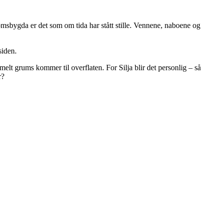
domsbygda er det som om tida har stått stille. Vennene, naboene og
siden.
melt grums kommer til overflaten. For Silja blir det personlig – så
r?