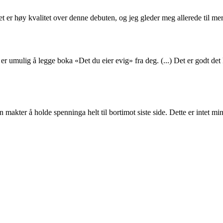
) Det er høy kvalitet over denne debuten, og jeg gleder meg allerede til m
er umulig å legge boka «Det du eier evig» fra deg. (...) Det er godt det
Øen makter å holde spenninga helt til bortimot siste side. Dette er intet