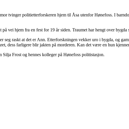
temor tvinger politietterforskeren hjem til Åsa utenfor Hønefoss. I barn
nt på vei hjem fra en fest for 19 år siden. Traumet har hengt over bygda 
ser seg raskt at det er Ann. Etterforskningen vekker uro i bygda, og gam
et, dess farligere blir jakten på morderen. Kan det være en hun kjenne
m Silja Frost og hennes kolleger på Hønefoss politistasjon.