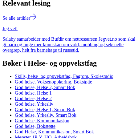
Relevant lesing
Se alle artikler
Jeg vet!
Salaby samarbeider med Bufdir om nettressursen Jegvet.no som skal
gi barn og unge mer kunnskap om vold, mobbing og seksuelle
overgrep, helt fra barnehage til russetid.
Bøker i Helse- og oppvekstfag
Skills, helse- og oppvekstfag, Fagrom, Skolestudio
God helse, Voksenopplæring, Bokstøtte
God helse, Helse 2, Smart Bok
God helse, Helse 1
God helse, Helse 2
God helse, Yrkesliv
God helse, Helse 1, Smart Bok
God helse, Yrkesliv, Smart Bok
God helse, Kommunikasjon
God helse, Bokstøtte
God Helse, Kommunikasjon, Smart Bok
Mønster 1P-Y, HO, Arbeidsbok