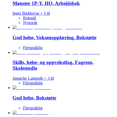
Mønster 1P-Y, HO, Arbeidsbok
Inger Bækkevar
+
3
til
Bokmål
Nynorsk
God helse, Voksenopplæring, Bokstøtte
Flerspråklig
Skills, helse- og oppvekstfag, Fagrom,
Skolestudio
Janniche Langseth
+
3
til
Flerspråklig
God helse, Bokstøtte
Flerspråklig