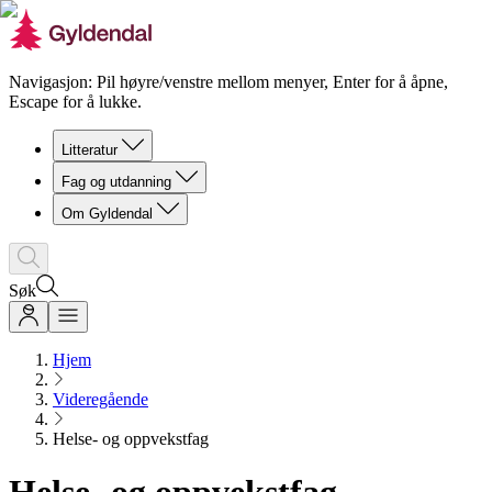
Navigasjon: Pil høyre/venstre mellom menyer, Enter for å åpne,
Escape for å lukke.
Litteratur
Fag og utdanning
Om Gyldendal
Søk
Hjem
Videregående
Helse- og oppvekstfag