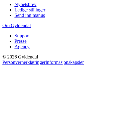
Nyhetsbrev
Ledige stillinger
Send inn manus
Om Gyldendal
Support
Presse
Agency
©
2026
Gyldendal
Personvernerklæringer
Informasjonskapsler