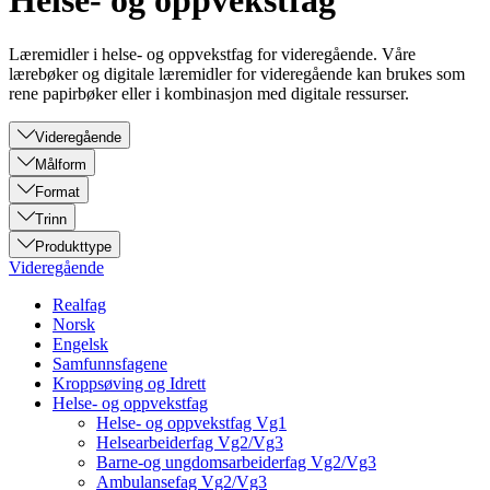
Helse- og oppvekstfag
Læremidler i helse- og oppvekstfag for videregående. Våre
lærebøker og digitale læremidler for videregående kan brukes som
rene papirbøker eller i kombinasjon med digitale ressurser.
Videregående
Målform
Format
Trinn
Produkttype
Videregående
Realfag
Norsk
Engelsk
Samfunnsfagene
Kroppsøving og Idrett
Helse- og oppvekstfag
Helse- og oppvekstfag Vg1
Helsearbeiderfag Vg2/Vg3
Barne-og ungdomsarbeiderfag Vg2/Vg3
Ambulansefag Vg2/Vg3