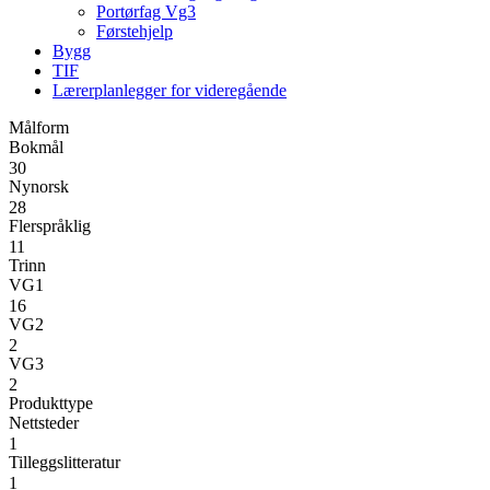
Portørfag Vg3
Førstehjelp
Bygg
TIF
Lærerplanlegger for videregående
Målform
Bokmål
30
Nynorsk
28
Flerspråklig
11
Trinn
VG1
16
VG2
2
VG3
2
Produkttype
Nettsteder
1
Tilleggslitteratur
1