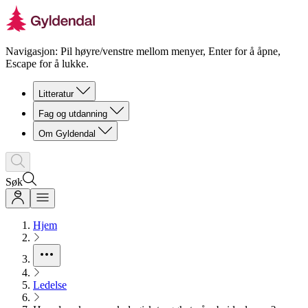
Navigasjon: Pil høyre/venstre mellom menyer, Enter for å åpne,
Escape for å lukke.
Litteratur
Fag og utdanning
Om Gyldendal
Søk
Hjem
Ledelse