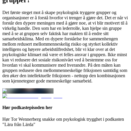
grupper?
Det første steget mot å skape psykologisk tryggere grupper og
organisasjoner er å forstå hvorfor vi trenger å gjøre det. Det er når vi
forstår den dypere meningen med å gjøre noe, at vi blir motivert til å
virkelig handle. Den som har en lederrolle, kan hjelpe sin gruppe
med å se at gruppen selv faktisk har makten til å endre sitt
samarbeidsklima. Med en dypere forståelse for sammenhengen
mellom redusert mellommenneskelig risiko og styrket kollektiv
intelligens og høyere arbeidstilfredshet, blir vi klar over at det
psykologiske klimaet må være et felles ansvar i gruppen. Ikke minst
kan vi redusere det sosiale risikonivået ved å bestemme oss for
hvordan vi skal kommunisere med hverandre. På den måten kan
gruppen redusere den mellommenneskelige friksjonen samtidig som
den øker den intellektuelle friksjonen - nettopp den kombinasjonen
som kjennetegner gode menneskelige samarbeid.
Hør podkastepisoden her
Hør Tor Wennerberg snakke om psykologisk trygghet i podkasten
"Lära från Lärda"