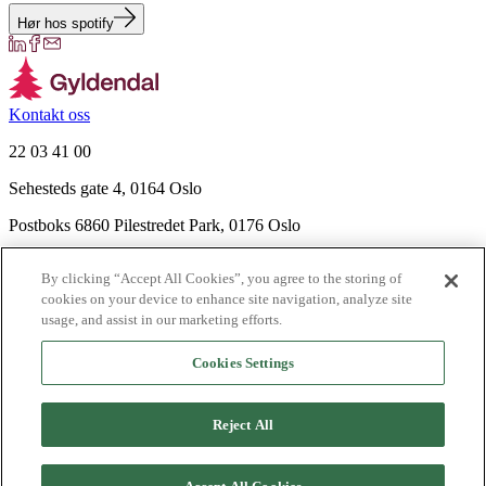
Hør hos spotify
Kontakt oss
22 03 41 00
Sehesteds gate 4, 0164 Oslo
Postboks 6860 Pilestredet Park, 0176 Oslo
Finn frem
By clicking “Accept All Cookies”, you agree to the storing of
Nyhetsbrev
cookies on your device to enhance site navigation, analyze site
Ledige stillinger
usage, and assist in our marketing efforts.
Send inn manus
Cookies Settings
Om Gyldendal
Support
Reject All
Presse
Agency