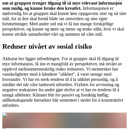
om at gruppen trenger tilgang til så mye relevant informasjon
som mulig, og kunne bruke den kreativt.
Informasjonen er
nødvendig for at gruppen skal kunne løse oppgavene sine og nå sine
mål, for at den skal forstå både sin omverden og sine egne
forutsetninger. Med andre ord må vi få inn mange forskjellige
perspektiver, og kunne og tørre og mene og tenke ulikt, hvis vi skal
kunne utvikle samarbeidet vårt og sammen nå våre mål.
Reduser nivået av sosial risiko
Akkurat her ligger utfordringen. For at grupper skal få tilgang til
mye informasjon, få inn et mangfold av perspektiver, må nivået av
opplevd mellommenneskelig risiko reduseres. Vi mennesker har
vanskeligheter med å håndtere "ulikhet", å være uenige med
hverandre. Vi har en sterk tendens til å ta ulikhet personlig, og å
mislike det når våre tankesett utfordres. Frykten for avvisning og
negative reaksjoner fra andre gjør derfor at vi har en tendens til å
unngå ulikheter. Klimaet blir for passivt og forsiktig høflig;
stillhetsskapende hierarkier blir sementert i stedet for å konstruktivt
utfordres.