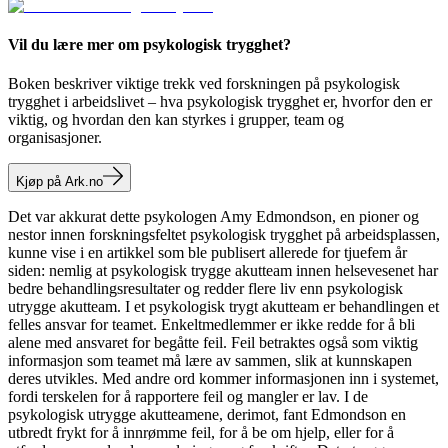
Vil du lære mer om psykologisk trygghet?
Boken beskriver viktige trekk ved forskningen på psykologisk
trygghet i arbeidslivet – hva psykologisk trygghet er, hvorfor den er
viktig, og hvordan den kan styrkes i grupper, team og
organisasjoner.
Kjøp på Ark.no
Det var akkurat dette psykologen Amy Edmondson, en pioner og
nestor innen forskningsfeltet psykologisk trygghet på arbeidsplassen,
kunne vise i en artikkel som ble publisert allerede for tjuefem år
siden: nemlig at psykologisk trygge akutteam innen helsevesenet har
bedre behandlingsresultater og redder flere liv enn psykologisk
utrygge akutteam. I et psykologisk trygt akutteam er behandlingen et
felles ansvar for teamet. Enkeltmedlemmer er ikke redde for å bli
alene med ansvaret for begåtte feil. Feil betraktes også som viktig
informasjon som teamet må lære av sammen, slik at kunnskapen
deres utvikles. Med andre ord kommer informasjonen inn i systemet,
fordi terskelen for å rapportere feil og mangler er lav. I de
psykologisk utrygge akutteamene, derimot, fant Edmondson en
utbredt frykt for å innrømme feil, for å be om hjelp, eller for å