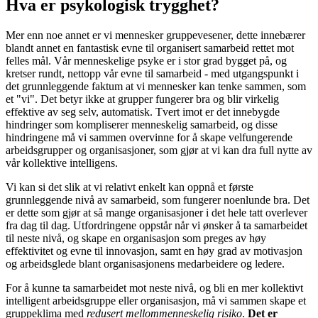
Hva er psykologisk trygghet?
Mer enn noe annet er vi mennesker gruppevesener, dette innebærer
blandt annet en fantastisk evne til organisert samarbeid rettet mot
felles mål. Vår menneskelige psyke er i stor grad bygget på, og
kretser rundt, nettopp vår evne til samarbeid - med utgangspunkt i
det grunnleggende faktum at vi mennesker kan tenke sammen, som
et "vi". Det betyr ikke at grupper fungerer bra og blir virkelig
effektive av seg selv, automatisk. Tvert imot er det innebygde
hindringer som kompliserer menneskelig samarbeid, og disse
hindringene må vi sammen overvinne for å skape velfungerende
arbeidsgrupper og organisasjoner, som gjør at vi kan dra full nytte av
vår kollektive intelligens.
Vi kan si det slik at vi relativt enkelt kan oppnå et første
grunnleggende nivå av samarbeid, som fungerer noenlunde bra. Det
er dette som gjør at så mange organisasjoner i det hele tatt overlever
fra dag til dag. Utfordringene oppstår når vi ønsker å ta samarbeidet
til neste nivå, og skape en organisasjon som preges av høy
effektivitet og evne til innovasjon, samt en høy grad av motivasjon
og arbeidsglede blant organisasjonens medarbeidere og ledere.
For å kunne ta samarbeidet mot neste nivå, og bli en mer kollektivt
intelligent arbeidsgruppe eller organisasjon, må vi sammen skape et
gruppeklima med
redusert mellommenneskelig risiko
.
Det er