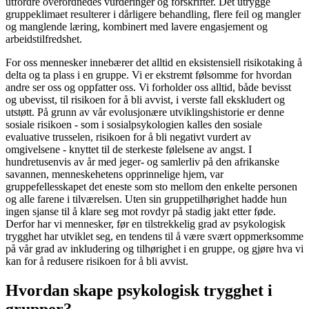
utfordre overordnedes vurderinger og forskrifter. Det utrygge
gruppeklimaet resulterer i dårligere behandling, flere feil og mangler
og manglende læring, kombinert med lavere engasjement og
arbeidstilfredshet.
For oss mennesker innebærer det alltid en eksistensiell risikotaking å
delta og ta plass i en gruppe. Vi er ekstremt følsomme for hvordan
andre ser oss og oppfatter oss. Vi forholder oss alltid, både bevisst
og ubevisst, til risikoen for å bli avvist, i verste fall ekskludert og
utstøtt. På grunn av vår evolusjonære utviklingshistorie er denne
sosiale risikoen - som i sosialpsykologien kalles den sosiale
evaluative trusselen, risikoen for å bli negativt vurdert av
omgivelsene - knyttet til de sterkeste følelsene av angst. I
hundretusenvis av år med jeger- og samlerliv på den afrikanske
savannen, menneskehetens opprinnelige hjem, var
gruppefellesskapet det eneste som sto mellom den enkelte personen
og alle farene i tilværelsen. Uten sin gruppetilhørighet hadde hun
ingen sjanse til å klare seg mot rovdyr på stadig jakt etter føde.
Derfor har vi mennesker, før en tilstrekkelig grad av psykologisk
trygghet har utviklet seg, en tendens til å være svært oppmerksomme
på vår grad av inkludering og tilhørighet i en gruppe, og gjøre hva vi
kan for å redusere risikoen for å bli avvist.
Hvordan skape psykologisk trygghet i