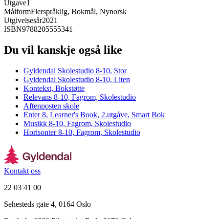
Utgave
1
Målform
Flerspråklig, Bokmål, Nynorsk
Utgivelsesår
2021
ISBN
9788205555341
Du vil kanskje også like
Gyldendal Skolestudio 8-10, Stor
Gyldendal Skolestudio 8-10, Liten
Kontekst, Bokstøtte
Relevans 8-10, Fagrom, Skolestudio
Aftenposten skole
Enter 8, Learner's Book, 2.utgåve, Smart Bok
Musikk 8-10, Fagrom, Skolestudio
Horisonter 8-10, Fagrom, Skolestudio
Kontakt oss
22 03 41 00
Sehesteds gate 4, 0164 Oslo