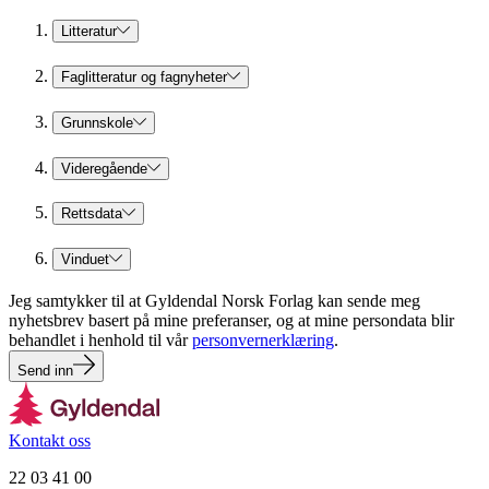
Litteratur
Faglitteratur og fagnyheter
Grunnskole
Videregående
Rettsdata
Vinduet
Jeg samtykker til at Gyldendal Norsk Forlag kan sende meg
nyhetsbrev basert på mine preferanser, og at mine persondata blir
behandlet i henhold til vår
personvernerklæring
.
Send inn
Kontakt oss
22 03 41 00