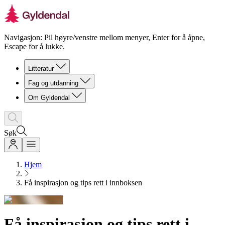
Navigasjon: Pil høyre/venstre mellom menyer, Enter for å åpne,
Escape for å lukke.
Litteratur
Fag og utdanning
Om Gyldendal
Søk
Hjem
Få inspirasjon og tips rett i innboksen
Få inspirasjon og tips rett i