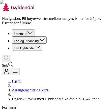
Navigasjon: Pil høyre/venstre mellom menyer, Enter for å åpne,
Escape for å lukke.
Litteratur
Fag og utdanning
Om Gyldendal
Søk
Hjem
Arrangementer og kurs
Engelsk i fokus med Gyldendal Skolestudio, 1. –7. trinn
For lærer