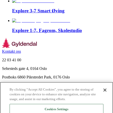
Explore 3-7 Smart Øving
Explore 1-7, Fagrom, Skolestudio
Kontakt oss
22 03 41 00
Sehesteds gate 4, 0164 Oslo
Postboks 6860 Pilestredet Park, 0176 Oslo
Finn frem
By clicking “Accept All Cookies”, you agree to the storing of
Nyhetsbrev
cookies on your device to enhance site navigation, analyze site
Ledige stillinger
usage, and assist in our marketing efforts.
Send inn manus
Cookies Settings
Om Gyldendal