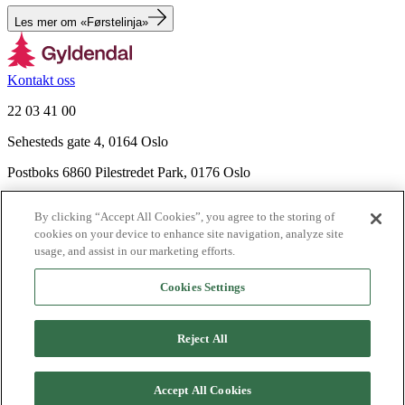
Les mer om «Førstelinja»
Kontakt oss
22 03 41 00
Sehesteds gate 4, 0164 Oslo
Postboks 6860 Pilestredet Park, 0176 Oslo
Finn frem
By clicking “Accept All Cookies”, you agree to the storing of
Nyhetsbrev
cookies on your device to enhance site navigation, analyze site
Ledige stillinger
usage, and assist in our marketing efforts.
Send inn manus
Cookies Settings
Om Gyldendal
Support
Reject All
Presse
Agency
Accept All Cookies
©
2026
Gyldendal