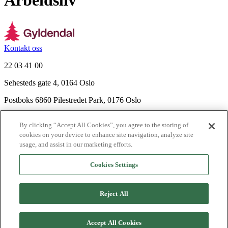
Arbeidsliv
Kontakt oss
22 03 41 00
Sehesteds gate 4, 0164 Oslo
Postboks 6860 Pilestredet Park, 0176 Oslo
Finn frem
By clicking “Accept All Cookies”, you agree to the storing of
Nyhetsbrev
cookies on your device to enhance site navigation, analyze site
Ledige stillinger
usage, and assist in our marketing efforts.
Send inn manus
Cookies Settings
Om Gyldendal
Support
Reject All
Presse
Agency
©
2026
Gyldendal
Accept All Cookies