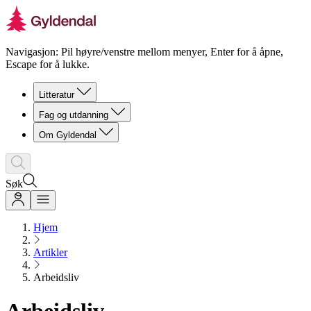
Navigasjon: Pil høyre/venstre mellom menyer, Enter for å åpne,
Escape for å lukke.
Litteratur
Fag og utdanning
Om Gyldendal
Søk
Hjem
Artikler
Arbeidsliv