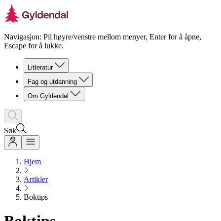
Navigasjon: Pil høyre/venstre mellom menyer, Enter for å åpne,
Escape for å lukke.
Litteratur
Fag og utdanning
Om Gyldendal
Søk
Hjem
Artikler
Boktips