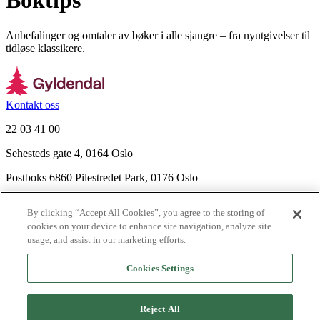
Boktips
Anbefalinger og omtaler av bøker i alle sjangre – fra nyutgivelser til
tidløse klassikere.
Kontakt oss
22 03 41 00
Sehesteds gate 4, 0164 Oslo
Postboks 6860 Pilestredet Park, 0176 Oslo
Finn frem
By clicking “Accept All Cookies”, you agree to the storing of
Nyhetsbrev
cookies on your device to enhance site navigation, analyze site
Ledige stillinger
usage, and assist in our marketing efforts.
Send inn manus
Cookies Settings
Om Gyldendal
Support
Reject All
Presse