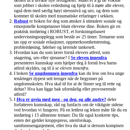
skolen til å utvikle nye ferdigheter. Målet er å gi de voksne
som jobber i skolen veiledning og hjelp til å møte alle elever,
også dem med særlig høyt stressnivå og uro, og dem som
kommer til skolen med traumatiske erfaringer i sekken.
Robust
er boken for deg som ønsker å stimulere sosiale og
emosjonelle kompetanser blant elevene dine. Boken gir en
praktisk innføring i ROBUST, et forskningsbasert
undervisningsopplegg som består av 25 timer. Temaene som
tas opp er sosiale relasjoner, oppmerksomhetstrening,
problemløsing, følelser og lærende tankesett.
Hvordan kan du som lærer forstå elevers atferd, som
utagering, uro eller sjenanse? I
Se eleven innenfra
presenteres kunnskap som hjelper deg å forstå hva barns
atferd skyldes, og til å
se eleven innenfra
.
I boken
Se ungdommen innenfra
kan du lese om hva unge
tenåringer dypest sett trenger når de begynner på
ungdomsskolen. Hva skal til for at de finner seg til rette og
deltar? Hva kan ligge bak uforståelig eller provoserende
atferd?
I
Hva er greia med meg - og deg, og alle andre?
deler
forfatteren kunnskap, råd og funfacts om de viktigste sidene
ved hvordan vi fungerer. På en lettlest og leken måte får du en
innføring i 15 allmenne temaer. Du får også konkrete tips,
enten det gjelder kroppspress, utenforskap,
samfunnsengasjement, eller hva du skal si dersom kompisen