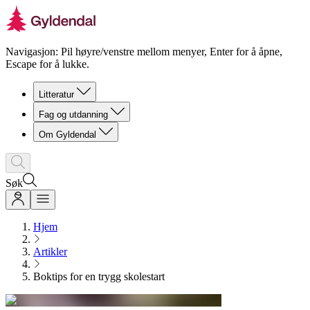
Navigasjon: Pil høyre/venstre mellom menyer, Enter for å åpne,
Escape for å lukke.
Litteratur
Fag og utdanning
Om Gyldendal
Søk
Hjem
Artikler
Boktips for en trygg skolestart