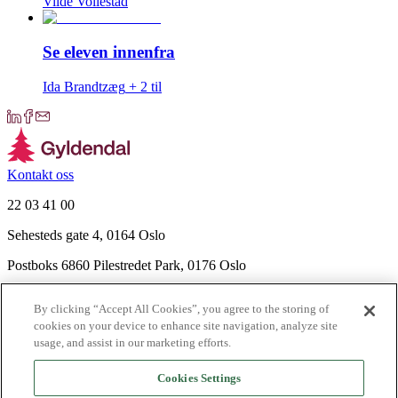
Vilde Vollestad
Se eleven innenfra
Ida Brandtzæg
+
2
til
Kontakt oss
22 03 41 00
Sehesteds gate 4, 0164 Oslo
Postboks 6860 Pilestredet Park, 0176 Oslo
Finn frem
By clicking “Accept All Cookies”, you agree to the storing of
Nyhetsbrev
cookies on your device to enhance site navigation, analyze site
Ledige stillinger
usage, and assist in our marketing efforts.
Send inn manus
Cookies Settings
Om Gyldendal