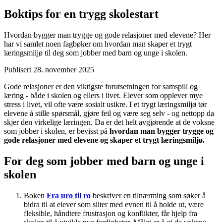
Boktips for en trygg skolestart
Hvordan bygger man trygge og gode relasjoner med elevene? Her
har vi samlet noen fagbøker om hvordan man skaper et trygt
læringsmiljø til deg som jobber med barn og unge i skolen.
Publisert
28. november 2025
Gode relasjoner er den viktigste forutsetningen for samspill og
læring - både i skolen og ellers i livet. Elever som opplever mye
stress i livet, vil ofte være sosialt usikre. I et trygt læringsmiljø tør
elevene å stille spørsmål, gjøre feil og være seg selv - og nettopp da
skjer den virkelige læringen. Da er det helt avgjørende at de voksne
som jobber i skolen, er bevisst på
hvordan man bygger trygge og
gode relasjoner med elevene og skaper et trygt læringsmiljø.
For deg som jobber med barn og unge i
skolen
Boken
Fra uro til ro
beskriver en tilnærming som søker å
bidra til at elever som sliter med evnen til å holde ut, være
fleksible, håndtere frustrasjon og konflikter, får hjelp fra