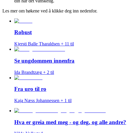
din har det vanskelig.
Les mer om bøkene ved å klikke deg inn nedenfor.
Robust
Kjersti Balle Tharaldsen
+
11
til
Se ungdommen innenfra
Ida Brandtzæg
+
2
til
Fra uro til ro
Kaja Næss Johannessen
+
1
til
Hva er greia med meg - og deg, og alle andre?