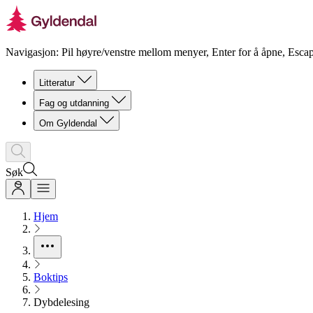
Navigasjon: Pil høyre/venstre mellom menyer, Enter for å åpne, Escap
Litteratur
Fag og utdanning
Om Gyldendal
Søk
Hjem
Boktips
Dybdelesing