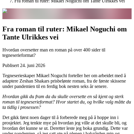
Fra roman til ruter: Mikael Noguchi om Tante Ulrikkes vei
Fra roman til ruter: Mikael Noguchi om
Tante Ulrikkes vei
Hvordan oversetter man en roman på over 400 sider til
tegneserieformat?
Publisert
24. juni 2026
Tegneserieskaper Mikael Noguchi forteller her om arbeidet med å
adaptere Zeshan Shakars prisbelønte roman, fra de første skissene
under pandemien til en ferdig bok nesten seks år senere.
Hvordan gikk du fram da du skulle oversette en så kjent og sterk
roman til tegneserieformat? Hvor startet du, og hvilke valg måtte du
ta tidlig i prosessen?
Det gikk først noen dager til å forberede meg på å hoppe inn i
prosjektet. Jeg tenkte mye på hvordan jeg ville at det skulle bli, og
hvordan det kunne se ut. Deretter leste jeg boka grundig. Dette var
under pandemien, så jeg satt ute på plenen i bakgården min og