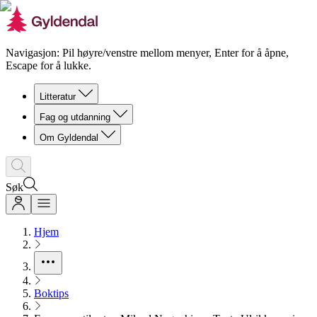
Navigasjon: Pil høyre/venstre mellom menyer, Enter for å åpne,
Escape for å lukke.
Litteratur
Fag og utdanning
Om Gyldendal
Søk
Hjem
Boktips