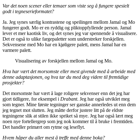
Var det noen scener eller temaer som viste seg å fungere spesielt
godt i tegneserieformatet?
Ja. Jeg synes særlig kontrastene og speilingen mellom Jamal og Mo
fungerer godt. Mo er en ryddig og pliktoppfyllende person. Jamal
lever et mer kaotisk liv, og det synes jeg var spennende å visualisere.
Det er også to ulike fargepaletter som understreker forskjellen.
Sekvensene med Mo har en kjøligere palett, mens Jamal har en
varmere palett.
Visualisering av forskjellen mellom Jamal og Mo.
Hva har vært det morsomste eller mest givende med å arbeide med
denne adaptasjonen, og hva tar du med deg videre til fremtidige
prosjekter?
Det morsomste har vært å lage roligere sekvenser enn det jeg har
gjort tidligere, for eksempel i
Drabant
. Jeg har også utviklet meg
som tegner. Mine første tegninger ser ganske annerledes ut enn dem
jeg tegnet mot slutten. Jeg måtte derfor justere litt på de eldste
tegningene slik at stilen ikke spriket så mye. Jeg har også lært meg
noen nye fortellergrep som jeg nok kommer til å bruke i fremtiden.
Det handler primært om rytme og leseflyt.
Hvem håper du aller mest å treffe med denne boka?