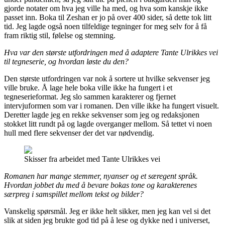
gjorde notater om hva jeg ville ha med, og hva som kanskje ikke
passet inn. Boka til Zeshan er jo på over 400 sider, så dette tok litt
tid. Jeg lagde også noen tilfeldige tegninger for meg selv for å få
fram riktig stil, følelse og stemning.
Hva var den største utfordringen med å adaptere Tante Ulrikkes vei
til tegneserie, og hvordan løste du den?
Den største utfordringen var nok å sortere ut hvilke sekvenser jeg
ville bruke. Å lage hele boka ville ikke ha fungert i et
tegneserieformat. Jeg slo sammen karakterer og fjernet
intervjuformen som var i romanen. Den ville ikke ha fungert visuelt.
Deretter lagde jeg en rekke sekvenser som jeg og redaksjonen
stokket litt rundt på og lagde overganger mellom. Så tettet vi noen
hull med flere sekvenser der det var nødvendig.
Skisser fra arbeidet med Tante Ulrikkes vei
Romanen har mange stemmer, nyanser og et særegent språk.
Hvordan jobbet du med å bevare bokas tone og karakterenes
særpreg i samspillet mellom tekst og bilder?
Vanskelig spørsmål. Jeg er ikke helt sikker, men jeg kan vel si det
slik at siden jeg brukte god tid på å lese og dykke ned i universet,