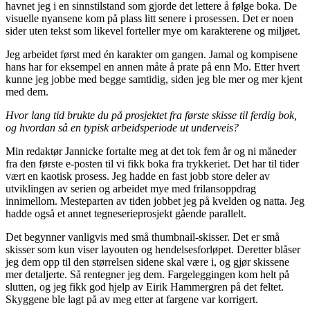
havnet jeg i en sinnstilstand som gjorde det lettere å følge boka. De
visuelle nyansene kom på plass litt senere i prosessen. Det er noen
sider uten tekst som likevel forteller mye om karakterene og miljøet.
Jeg arbeidet først med én karakter om gangen. Jamal og kompisene
hans har for eksempel en annen måte å prate på enn Mo. Etter hvert
kunne jeg jobbe med begge samtidig, siden jeg ble mer og mer kjent
med dem.
Hvor lang tid brukte du på prosjektet fra første skisse til ferdig bok,
og hvordan så en typisk arbeidsperiode ut underveis?
Min redaktør Jannicke fortalte meg at det tok fem år og ni måneder
fra den første e-posten til vi fikk boka fra trykkeriet. Det har til tider
vært en kaotisk prosess. Jeg hadde en fast jobb store deler av
utviklingen av serien og arbeidet mye med frilansoppdrag
innimellom. Mesteparten av tiden jobbet jeg på kvelden og natta. Jeg
hadde også et annet tegneserieprosjekt gående parallelt.
Det begynner vanligvis med små thumbnail-skisser. Det er små
skisser som kun viser layouten og hendelsesforløpet. Deretter blåser
jeg dem opp til den størrelsen sidene skal være i, og gjør skissene
mer detaljerte. Så rentegner jeg dem. Fargeleggingen kom helt på
slutten, og jeg fikk god hjelp av Eirik Hammergren på det feltet.
Skyggene ble lagt på av meg etter at fargene var korrigert.