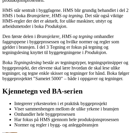
produksjonsprosessen.
HMS står sentralt i byggfagene. HMS blir grundig behandlet i del 2
HMS i boka
Bransjelære, HMS og tegning.
Det står også viktige
HMS-regler der det er aktuelt, for ulike maskiner, utstyr og
arbeidsmetoder i boka
Produksjon
.
Den første delen i
Bransjelære, HMS og tegning
omhandler
faggruppene i byggeprosessen og hvilke normer og regler som
gjelder i bransjen. I del 3 Tegning er fokus på tegning og
tegningslesing knyttet til byggetegningene i
Produksjon
.
Boka
Tegningslesing
består av tegningstyper, tegningsprinsipper og
byggeprosjekt, der elevene skal lære hvordan de skal lese ulike
tegninger, og tegne enkle skisser og tegninger for hånd. Boka følger
byggeprosjektet "Sameiet 5000" – både i oppgaver og tegninger.
Kjennetegn ved BA-serien
Integrerer yrkesteorien i et praktisk byggeprosjekt
Viser sammenhengen mellom de ulike yrkene i bransjen
Omhandler hele byggeprosessen
Har fokus på HMS gjennom hele produksjonsprosessen
Normer og regler i bygg- og anleggsbransjen