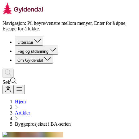
Navigasjon: Pil høyre/venstre mellom menyer, Enter for å åpne,
Escape for å lukke.
Litteratur
Fag og utdanning
Om Gyldendal
Søk
Hjem
Artikler
Byggeprosjektet i BA-serien