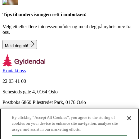
Tips til undervisningen rett i innboksen!
Velg ett eller flere interesseområder og meld deg på nyhetsbrev fra
oss.
Meld deg på!
Kontakt oss
22 03 41 00
Sehesteds gate 4, 0164 Oslo
Postboks 6860 Pilestredet Park, 0176 Oslo
Finn frem
By clicking “Accept All Cookies”, you agree to the storing of
Nyhetsbrev
cookies on your device to enhance site navigation, analyze site
Ledige stillinger
usage, and assist in our marketing efforts.
Send inn manus