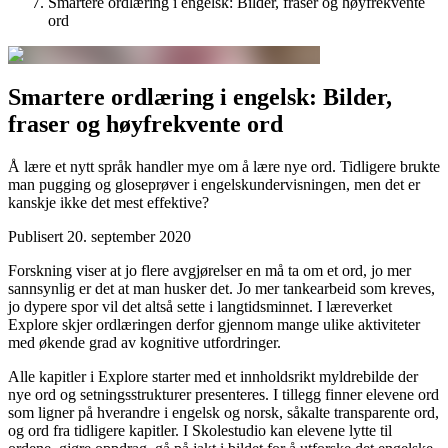
Smartere ordlæring i engelsk: Bilder, fraser og høyfrekvente
ord
Smartere ordlæring i engelsk: Bilder,
fraser og høyfrekvente ord
Å lære et nytt språk handler mye om å lære nye ord. Tidligere brukte
man pugging og gloseprøver i engelskundervisningen, men det er
kanskje ikke det mest effektive?
Publisert
20. september 2020
Forskning viser at jo flere avgjørelser en må ta om et ord, jo mer
sannsynlig er det at man husker det. Jo mer tankearbeid som kreves,
jo dypere spor vil det altså sette i langtidsminnet. I læreverket
Explore skjer ordlæringen derfor gjennom mange ulike aktiviteter
med økende grad av kognitive utfordringer.
Alle kapitler i Explore starter med et innholdsrikt myldrebilde der
nye ord og setningsstrukturer presenteres. I tillegg finner elevene ord
som ligner på hverandre i engelsk og norsk, såkalte transparente ord,
og ord fra tidligere kapitler. I Skolestudio kan elevene lytte til