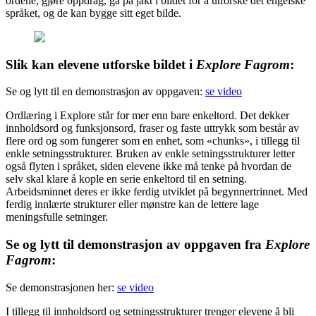
ordene, gjøre oppdrag, gå på jakt i bildet for å utforske det engelske
språket, og de kan bygge sitt eget bilde.
Slik kan elevene utforske bildet i
Explore Fagrom
:
Se og lytt til en demonstrasjon av oppgaven:
se video
Ordlæring i Explore står for mer enn bare enkeltord. Det dekker
innholdsord og funksjonsord, fraser og faste uttrykk som består av
flere ord og som fungerer som en enhet, som «chunks», i tillegg til
enkle setningsstrukturer. Bruken av enkle setningsstrukturer letter
også flyten i språket, siden elevene ikke må tenke på hvordan de
selv skal klare å kople en serie enkeltord til en setning.
Arbeidsminnet deres er ikke ferdig utviklet på begynnertrinnet. Med
ferdig innlærte strukturer eller mønstre kan de lettere lage
meningsfulle setninger.
Se og lytt til demonstrasjon av oppgaven fra
Explore
Fagrom
:
Se demonstrasjonen her:
se video
I tillegg til innholdsord og setningsstrukturer trenger elevene å bli