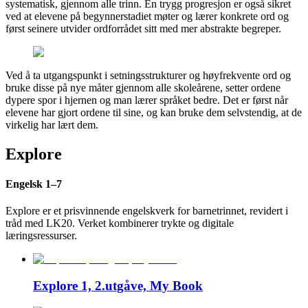
systematisk, gjennom alle trinn. En trygg progresjon er også sikret
ved at elevene på begynnerstadiet møter og lærer konkrete ord og
først seinere utvider ordforrådet sitt med mer abstrakte begreper.
Ved å ta utgangspunkt i setningsstrukturer og høyfrekvente ord og
bruke disse på nye måter gjennom alle skoleårene, setter ordene
dypere spor i hjernen og man lærer språket bedre. Det er først når
elevene har gjort ordene til sine, og kan bruke dem selvstendig, at de
virkelig har lært dem.
Explore
Engelsk 1–7
Explore er et prisvinnende engelskverk for barnetrinnet, revidert i
tråd med LK20. Verket kombinerer trykte og digitale
læringsressurser.
Explore 1, 2.utgåve, My Book