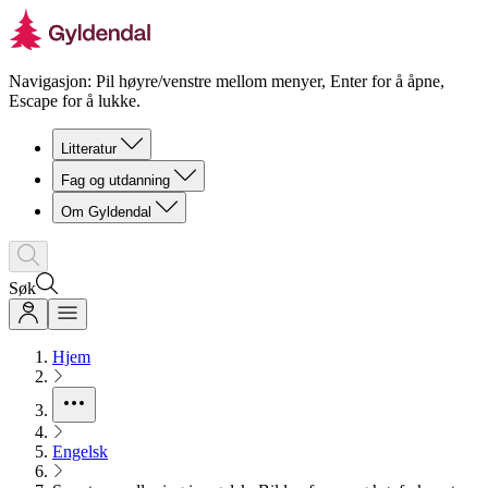
Navigasjon: Pil høyre/venstre mellom menyer, Enter for å åpne,
Escape for å lukke.
Litteratur
Fag og utdanning
Om Gyldendal
Søk
Hjem
Engelsk