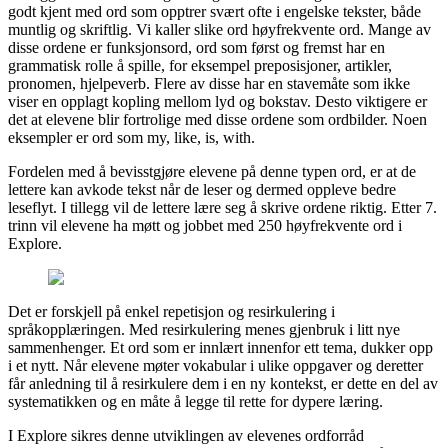
godt kjent med ord som opptrer svært ofte i engelske tekster, både
muntlig og skriftlig. Vi kaller slike ord høyfrekvente ord. Mange av
disse ordene er funksjonsord, ord som først og fremst har en
grammatisk rolle å spille, for eksempel preposisjoner, artikler,
pronomen, hjelpeverb. Flere av disse har en stavemåte som ikke
viser en opplagt kopling mellom lyd og bokstav. Desto viktigere er
det at elevene blir fortrolige med disse ordene som ordbilder. Noen
eksempler er ord som my, like, is, with.
Fordelen med å bevisstgjøre elevene på denne typen ord, er at de
lettere kan avkode tekst når de leser og dermed oppleve bedre
leseflyt. I tillegg vil de lettere lære seg å skrive ordene riktig. Etter 7.
trinn vil elevene ha møtt og jobbet med 250 høyfrekvente ord i
Explore.
Det er forskjell på enkel repetisjon og resirkulering i
språkopplæringen. Med resirkulering menes gjenbruk i litt nye
sammenhenger. Et ord som er innlært innenfor ett tema, dukker opp
i et nytt. Når elevene møter vokabular i ulike oppgaver og deretter
får anledning til å resirkulere dem i en ny kontekst, er dette en del av
systematikken og en måte å legge til rette for dypere læring.
I Explore sikres denne utviklingen av elevenes ordforråd