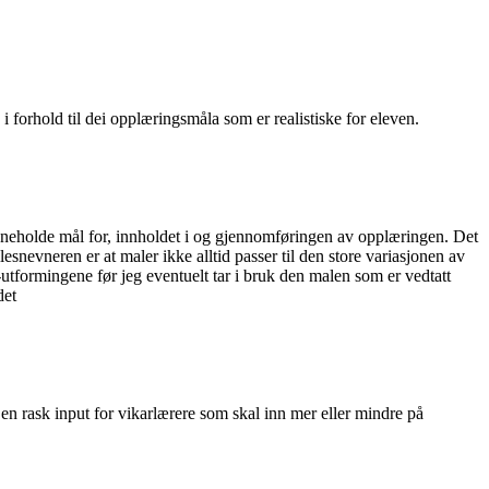
 i forhold til dei opplæringsmåla som er realistiske for eleven.
l inneholde mål for, innholdet i og gjennomføringen av opplæringen. Det
snevneren er at maler ikke alltid passer til den store variasjonen av
tformingene før jeg eventuelt tar i bruk den malen som er vedtatt
det
n rask input for vikarlærere som skal inn mer eller mindre på