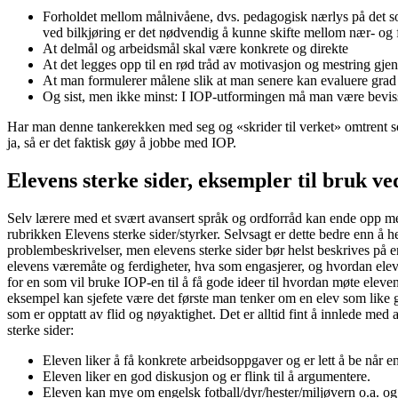
Forholdet mellom målnivåene, dvs. pedagogisk nærlys på det so
ved bilkjøring er det nødvendig å kunne skifte mellom nær- og fj
At delmål og arbeidsmål skal være konkrete og direkte
At det legges opp til en rød tråd av motivasjon og mestring gj
At man formulerer målene slik at man senere kan evaluere grad
Og sist, men ikke minst: I IOP-utformingen må man være beviss
Har man denne tankerekken med seg og «skrider til verket» omtrent som
ja, så er det faktisk gøy å jobbe med IOP.
Elevens sterke sider, eksempler til bruk 
Selv lærere med et svært avansert språk og ordforråd kan ende opp med
rubrikken Elevens sterke sider/styrker. Selvsagt er dette bedre enn å he
problembeskrivelser, men elevens sterke sider bør helst beskrives på 
elevens væremåte og ferdigheter, hva som engasjerer, og hvordan eleve
for en som vil bruke IOP-en til å få gode ideer til hvordan møte elev
eksempel kan sjefete være det første man tenker om en elev som like gj
som er opptatt av flid og nøyaktighet. Det er alltid fint å innlede med
sterke sider:
Eleven liker å få konkrete arbeidsoppgaver og er lett å be når en
Eleven liker en god diskusjon og er flink til å argumentere.
Eleven kan mye om engelsk fotball/dyr/hester/miljøvern o.a. og 