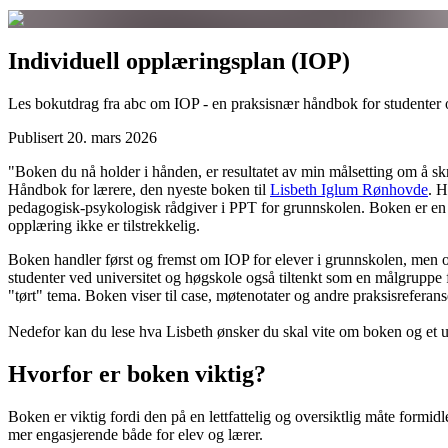
Individuell opplæringsplan (IOP)
Les bokutdrag fra abc om IOP - en praksisnær håndbok for studenter o
Publisert
20. mars 2026
"Boken du nå holder i hånden, er resultatet av min målsetting om å skri
Håndbok for lærere, den nyeste boken til
Lisbeth Iglum Rønhovde
. H
pedagogisk-psykologisk rådgiver i PPT for grunnskolen. Boken er en 
opplæring ikke er tilstrekkelig.
Boken handler først og fremst om IOP for elever i grunnskolen, men o
studenter ved universitet og høgskole også tiltenkt som en målgruppe 
"tørt" tema. Boken viser til case, møtenotater og andre praksisreferanse
Nedefor kan du lese hva Lisbeth ønsker du skal vite om boken og et utdr
Hvorfor er boken viktig?
Boken er viktig fordi den på en lettfattelig og oversiktlig måte formi
mer engasjerende både for elev og lærer.