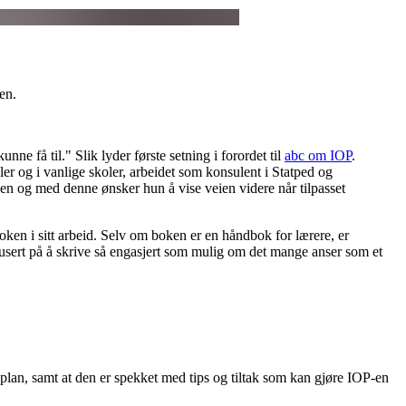
en.
e få til." Slik lyder første setning i forordet til
abc om IOP
.
er og i vanlige skoler, arbeidet som konsulent i Statped og
n og med denne ønsker hun å vise veien videre når tilpasset
ken i sitt arbeid. Selv om boken er en håndbok for lærere, er
kusert på å skrive så engasjert som mulig om det mange anser som et
gsplan, samt at den er spekket med tips og tiltak som kan gjøre IOP-en