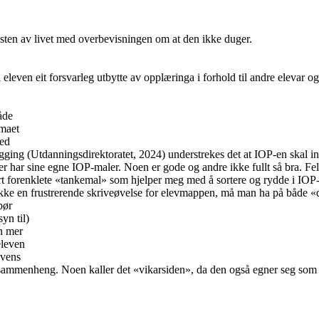
 resten av livet med overbevisningen om at den ikke duger.
i eleven eit forsvarleg utbytte av opplæringa i forhold til andre elevar og
åde
emaet
med
telegging (Utdanningsdirektoratet, 2024) understrekes det at IOP-en ska
r har sine egne IOP-maler. Noen er gode og andre ikke fullt så bra. Felle
rt forenklete «tankemal» som hjelper meg med å sortere og rydde i IOP-u
g ikke en frustrerende skriveøvelse for elevmappen, må man ha på både «
bør
yn til)
en mer
eleven
evens
P-sammenheng. Noen kaller det «vikarsiden», da den også egner seg som e