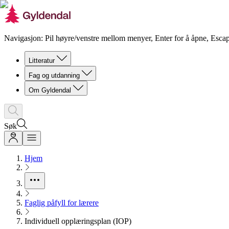
Navigasjon: Pil høyre/venstre mellom menyer, Enter for å åpne, Escap
Litteratur
Fag og utdanning
Om Gyldendal
Søk
Hjem
Faglig påfyll for lærere
Individuell opplæringsplan (IOP)