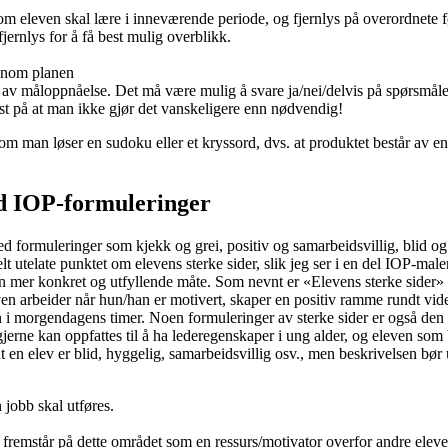
m eleven skal lære i inneværende periode, og fjernlys på overordnete 
ernlys for å få best mulig overblikk.
ennom planen
 av måloppnåelse. Det må være mulig å svare ja/nei/delvis på spørsmåle
t på at man ikke gjør det vanskeligere enn nødvendig!
 man løser en sudoku eller et kryssord, dvs. at produktet består av en
ved IOP-formuleringer
 formuleringer som kjekk og grei, positiv og samarbeidsvillig, blid og 
lt utelate punktet om elevens sterke sider, slik jeg ser i en del IOP-male
en mer konkret og utfyllende måte. Som nevnt er «Elevens sterke sider»
n arbeider når hun/han er motivert, skaper en positiv ramme rundt vide
en i morgendagens timer. Noen formuleringer av sterke sider er også de
erne kan oppfattes til å ha lederegenskaper i ung alder, og eleven som 
 at en elev er blid, hyggelig, samarbeidsvillig osv., men beskrivelsen bør
 jobb skal utføres.
fremstår på dette området som en ressurs/motivator overfor andre eleve