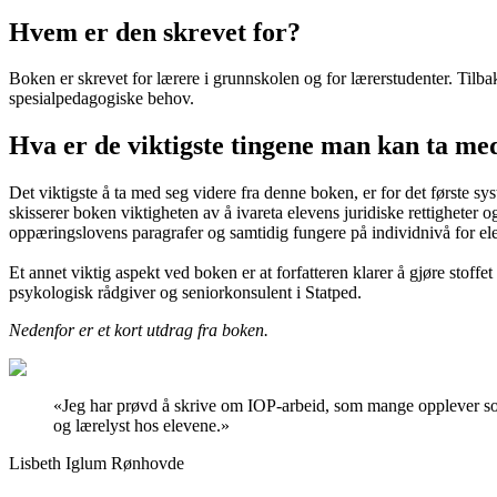
Hvem er den skrevet for?
Boken er skrevet for lærere i grunnskolen og for lærerstudenter. Tilba
spesialpedagogiske behov.
Hva er de viktigste tingene man kan ta med
Det viktigste å ta med seg videre fra denne boken, er for det første 
skisserer boken viktigheten av å ivareta elevens juridiske rettigheter
oppæringslovens paragrafer og samtidig fungere på individnivå for el
Et annet viktig aspekt ved boken er at forfatteren klarer å gjøre sto
psykologisk rådgiver og seniorkonsulent i Statped.
Nedenfor er et kort utdrag fra boken.
«
Jeg har prøvd å skrive om IOP-arbeid, som mange opplever som
og lærelyst hos elevene.
»
Lisbeth Iglum Rønhovde