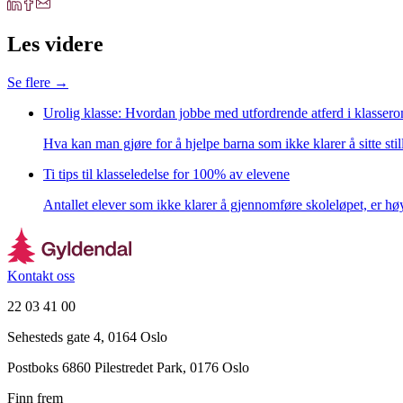
Les videre
Se flere →
Urolig klasse: Hvordan jobbe med utfordrende atferd i klasser
Hva kan man gjøre for å hjelpe barna som ikke klarer å sitte sti
Ti tips til klasseledelse for 100% av elevene
Antallet elever som ikke klarer å gjennomføre skoleløpet, er høy
Kontakt oss
22 03 41 00
Sehesteds gate 4, 0164 Oslo
Postboks 6860 Pilestredet Park, 0176 Oslo
Finn frem