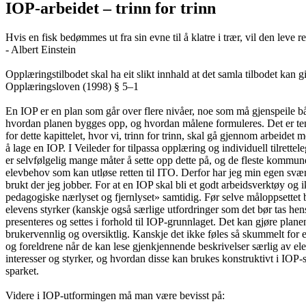
IOP-arbeidet – trinn for trinn
Hvis en fisk bedømmes ut fra sin evne til å klatre i trær, vil den leve
- Albert Einstein
Opplæringstilbodet skal ha eit slikt innhald at det samla tilbodet kan g
Opplæringsloven (1998) § 5–1
En IOP er en plan som går over flere nivåer, noe som må gjenspeile b
hvordan planen bygges opp, og hvordan målene formuleres. Det er t
for dette kapittelet, hvor vi, trinn for trinn, skal gå gjennom arbeidet 
å lage en IOP. I Veileder for tilpassa opplæring og individuell tilret
er selvfølgelig mange måter å sette opp dette på, og de fleste kommune
elevbehov som kan utløse retten til ITO. Derfor har jeg min egen svæ
brukt der jeg jobber. For at en IOP skal bli et godt arbeidsverktøy o
pedagogiske nærlyset og fjernlyset» samtidig. Før selve måloppsettet 
elevens styrker (kanskje også særlige utfordringer som det bør tas hens
presenteres og settes i forhold til IOP-grunnlaget. Det kan gjøre plan
brukervennlig og oversiktlig. Kanskje det ikke føles så skummelt for 
og foreldrene når de kan lese gjenkjennende beskrivelser særlig av el
interesser og styrker, og hvordan disse kan brukes konstruktivt i IO
sparket.
Videre i IOP-utformingen må man være bevisst på: