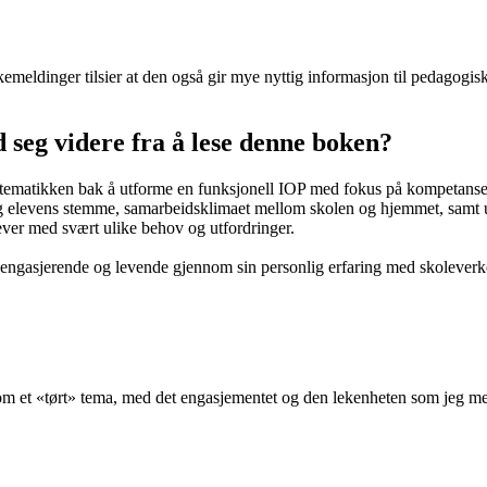
kemeldinger tilsier at den også gir mye nyttig informasjon til pedagogisk
 seg videre fra å lese denne boken?
systematikken bak å utforme en funksjonell IOP med fokus på kompetanse
 og elevens stemme, samarbeidsklimaet mellom skolen og hjemmet, samt ulik
ever med svært ulike behov og utfordringer.
ffet engasjerende og levende gjennom sin personlig erfaring med skolev
 et «tørt» tema, med det engasjementet og den lekenheten som jeg men