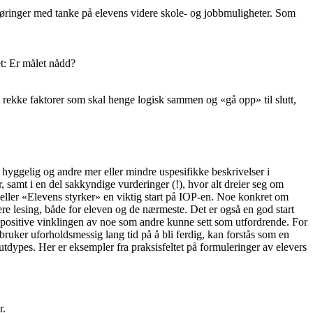
føringer med tanke på elevens videre skole- og jobbmuligheter. Som
t: Er målet nådd?
 rekke faktorer som skal henge logisk sammen og «gå opp» til slutt,
hyggelig og andre mer eller mindre uspesifikke beskrivelser i
r, samt i en del sakkyndige vurderinger (!), hvor alt dreier seg om
 eller «Elevens styrker» en viktig start på IOP-en. Noe konkret om
re lesing, både for eleven og de nærmeste. Det er også en god start
n positive vinklingen av noe som andre kunne sett som utfordrende. For
bruker uforholdsmessig lang tid på å bli ferdig, kan forstås som en
 utdypes. Her er eksempler fra praksisfeltet på formuleringer av elevers
r.