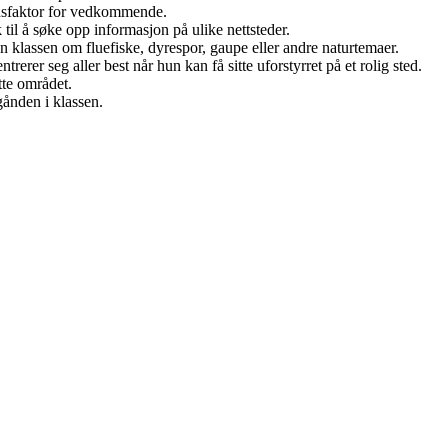
onsfaktor for vedkommende.
 til å søke opp informasjon på ulike nettsteder.
ran klassen om fluefiske, dyrespor, gaupe eller andre naturtemaer.
rerer seg aller best når hun kan få sitte uforstyrret på et rolig sted.
ette området.
gånden i klassen.