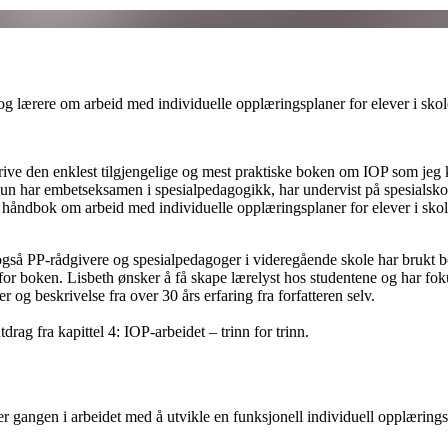
g lærere om arbeid med individuelle opplæringsplaner for elever i skol
ve den enklest tilgjengelige og mest praktiske boken om IOP som jeg kunn
un har embetseksamen i spesialpedagogikk, har undervist på spesialskol
håndbok om arbeid med individuelle opplæringsplaner for elever i skole
gså PP-rådgivere og spesialpedagoger i videregående skole har brukt bo
for boken. Lisbeth ønsker å få skape lærelyst hos studentene og har fo
r og beskrivelse fra over 30 års erfaring fra forfatteren selv.
ag fra kapittel 4: IOP-arbeidet – trinn for trinn.
dler gangen i arbeidet med å utvikle en funksjonell individuell opplærin