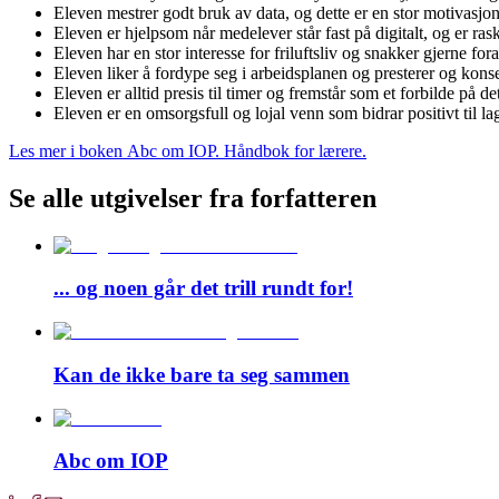
Eleven mestrer godt bruk av data, og dette er en stor motivasj
Eleven er hjelpsom når medelever står fast på digitalt, og er rask
Eleven har en stor interesse for friluftsliv og snakker gjerne fo
Eleven liker å fordype seg i arbeidsplanen og presterer og konsent
Eleven er alltid presis til timer og fremstår som et forbilde på d
Eleven er en omsorgsfull og lojal venn som bidrar positivt til la
Les mer i boken Abc om IOP. Håndbok for lærere.
Se alle utgivelser fra forfatteren
... og noen går det trill rundt for!
Kan de ikke bare ta seg sammen
Abc om IOP