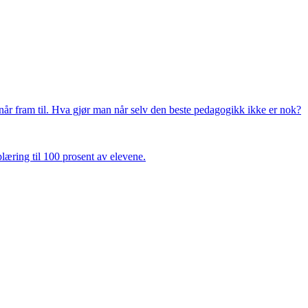
e når fram til. Hva gjør man når selv den beste pedagogikk ikke er nok?
plæring til 100 prosent av elevene.