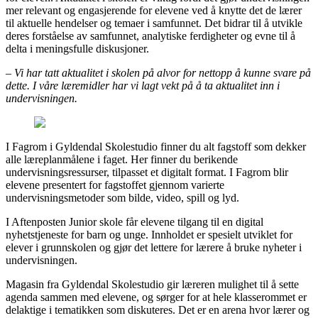
mer relevant og engasjerende for elevene ved å knytte det de lærer
til aktuelle hendelser og temaer i samfunnet. Det bidrar til å utvikle
deres forståelse av samfunnet, analytiske ferdigheter og evne til å
delta i meningsfulle diskusjoner.
– Vi har tatt aktualitet i skolen på alvor for nettopp å kunne svare på
dette. I våre læremidler har vi lagt vekt på å ta aktualitet inn i
undervisningen.
I Fagrom i Gyldendal Skolestudio finner du alt fagstoff som dekker
alle læreplanmålene i faget. Her finner du berikende
undervisningsressurser, tilpasset et digitalt format. I Fagrom blir
elevene presentert for fagstoffet gjennom varierte
undervisningsmetoder som bilde, video, spill og lyd.
I Aftenposten Junior skole får elevene tilgang til en digital
nyhetstjeneste for barn og unge. Innholdet er spesielt utviklet for
elever i grunnskolen og gjør det lettere for lærere å bruke nyheter i
undervisningen.
Magasin fra Gyldendal Skolestudio gir læreren mulighet til å sette
agenda sammen med elevene, og sørger for at hele klasserommet er
delaktige i tematikken som diskuteres. Det er en arena hvor lærer og