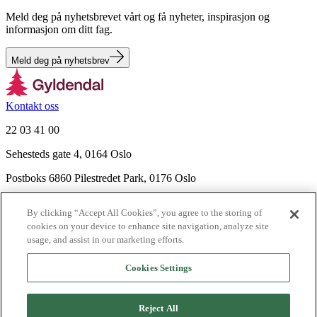
Meld deg på nyhetsbrevet vårt og få nyheter, inspirasjon og
informasjon om ditt fag.
Meld deg på nyhetsbrev
Kontakt oss
22 03 41 00
Sehesteds gate 4, 0164 Oslo
Postboks 6860 Pilestredet Park, 0176 Oslo
Finn frem
By clicking “Accept All Cookies”, you agree to the storing of
Nyhetsbrev
cookies on your device to enhance site navigation, analyze site
Ledige stillinger
usage, and assist in our marketing efforts.
Send inn manus
Cookies Settings
Om Gyldendal
Support
Reject All
Presse