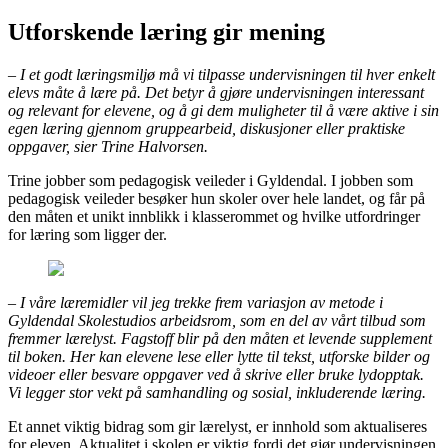
Utforskende læring gir mening
– I et godt læringsmiljø må vi tilpasse undervisningen til hver enkelt
elevs måte å lære på. Det betyr å gjøre undervisningen interessant
og relevant for elevene, og å gi dem muligheter til å være aktive i sin
egen læring gjennom gruppearbeid, diskusjoner eller praktiske
oppgaver, sier Trine Halvorsen.
Trine jobber som pedagogisk veileder i Gyldendal. I jobben som
pedagogisk veileder besøker hun skoler over hele landet, og får på
den måten et unikt innblikk i klasserommet og hvilke utfordringer
for læring som ligger der.
– I våre læremidler vil jeg trekke frem variasjon av metode i
Gyldendal Skolestudios arbeidsrom, som en del av vårt tilbud som
fremmer lærelyst. Fagstoff blir på den måten et levende supplement
til boken. Her kan elevene lese eller lytte til tekst, utforske bilder og
videoer eller besvare oppgaver ved å skrive eller bruke lydopptak.
Vi legger stor vekt på samhandling og sosial, inkluderende læring.
Et annet viktig bidrag som gir lærelyst, er innhold som aktualiseres
for eleven. Aktualitet i skolen er viktig fordi det gjør undervisningen