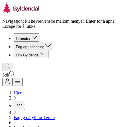
Navigasjon: Pil høyre/venstre mellom menyer, Enter for å åpne,
Escape for å lukke.
Litteratur
Fag og utdanning
Om Gyldendal
Søk
Hjem
Faglig påfyll for lærere