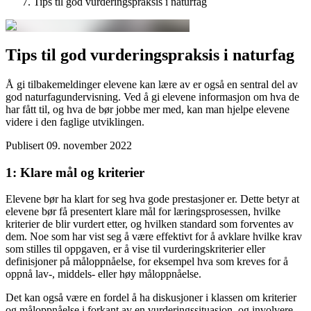
Tips til god vurderingspraksis i naturfag
Tips til god vurderingspraksis i naturfag
Å gi tilbakemeldinger elevene kan lære av er også en sentral del av
god naturfagundervisning. Ved å gi elevene informasjon om hva de
har fått til, og hva de bør jobbe mer med, kan man hjelpe elevene
videre i den faglige utviklingen.
Publisert
09. november 2022
1: Klare mål og kriterier
Elevene bør ha klart for seg hva gode prestasjoner er. Dette betyr at
elevene bør få presentert klare mål for læringsprosessen, hvilke
kriterier de blir vurdert etter, og hvilken standard som forventes av
dem. Noe som har vist seg å være effektivt for å avklare hvilke krav
som stilles til oppgaven, er å vise til vurderingskriterier eller
definisjoner på måloppnåelse, for eksempel hva som kreves for å
oppnå lav-, middels- eller høy måloppnåelse.
Det kan også være en fordel å ha diskusjoner i klassen om kriterier
og måloppnåelse i forkant av en vurderingssituasjon, og involvere