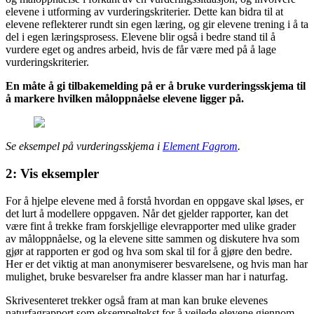
elevene i utforming av vurderingskriterier. Dette kan bidra til at
elevene reflekterer rundt sin egen læring, og gir elevene trening i å ta
del i egen læringsprosess. Elevene blir også i bedre stand til å
vurdere eget og andres arbeid, hvis de får være med på å lage
vurderingskriterier.
En måte å gi tilbakemelding på er å bruke vurderingsskjema til
å markere hvilken måloppnåelse elevene ligger på.
Se eksempel på vurderingsskjema i
Element Fagrom
.
2: Vis eksempler
For å hjelpe elevene med å forstå hvordan en oppgave skal løses, er
det lurt å modellere oppgaven. Når det gjelder rapporter, kan det
være fint å trekke fram forskjellige elevrapporter med ulike grader
av måloppnåelse, og la elevene sitte sammen og diskutere hva som
gjør at rapporten er god og hva som skal til for å gjøre den bedre.
Her er det viktig at man anonymiserer besvarelsene, og hvis man har
mulighet, bruke besvarelser fra andre klasser man har i naturfag.
Skrivesenteret trekker også fram at man kan bruke elevenes
naturfagrapport som eksempeltekst for å veilede elevene gjennom