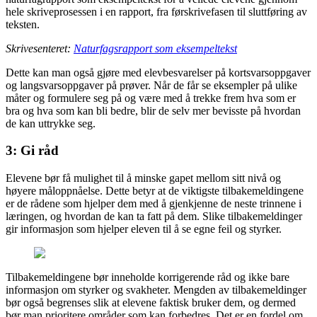
hele skriveprosessen i en rapport, fra førskrivefasen til sluttføring av
teksten.
Skrivesenteret:
Naturfagsrapport som eksempeltekst
Dette kan man også gjøre med elevbesvarelser på kortsvarsoppgaver
og langsvarsoppgaver på prøver. Når de får se eksempler på ulike
måter og formulere seg på og være med å trekke frem hva som er
bra og hva som kan bli bedre, blir de selv mer bevisste på hvordan
de kan uttrykke seg.
3: Gi råd
Elevene bør få mulighet til å minske gapet mellom sitt nivå og
høyere måloppnåelse. Dette betyr at de viktigste tilbakemeldingene
er de rådene som hjelper dem med å gjenkjenne de neste trinnene i
læringen, og hvordan de kan ta fatt på dem. Slike tilbakemeldinger
gir informasjon som hjelper eleven til å se egne feil og styrker.
Tilbakemeldingene bør inneholde korrigerende råd og ikke bare
informasjon om styrker og svakheter. Mengden av tilbakemeldinger
bør også begrenses slik at elevene faktisk bruker dem, og dermed
bør man prioritere områder som kan forbedres. Det er en fordel om