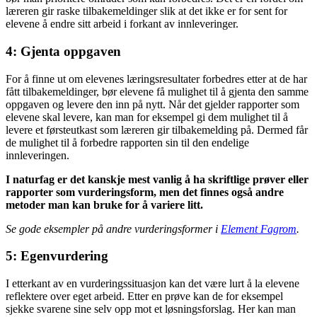
læreren gir raske tilbakemeldinger slik at det ikke er for sent for
elevene å endre sitt arbeid i forkant av innleveringer.
4: Gjenta oppgaven
For å finne ut om elevenes læringsresultater forbedres etter at de har
fått tilbakemeldinger, bør elevene få mulighet til å gjenta den samme
oppgaven og levere den inn på nytt. Når det gjelder rapporter som
elevene skal levere, kan man for eksempel gi dem mulighet til å
levere et førsteutkast som læreren gir tilbakemelding på. Dermed får
de mulighet til å forbedre rapporten sin til den endelige
innleveringen.
I naturfag er det kanskje mest vanlig å ha skriftlige prøver eller
rapporter som vurderingsform, men det finnes også andre
metoder man kan bruke for å variere litt.
Se gode eksempler på andre vurderingsformer i
Element Fagrom
.
5: Egenvurdering
I etterkant av en vurderingssituasjon kan det være lurt å la elevene
reflektere over eget arbeid. Etter en prøve kan de for eksempel
sjekke svarene sine selv opp mot et løsningsforslag. Her kan man