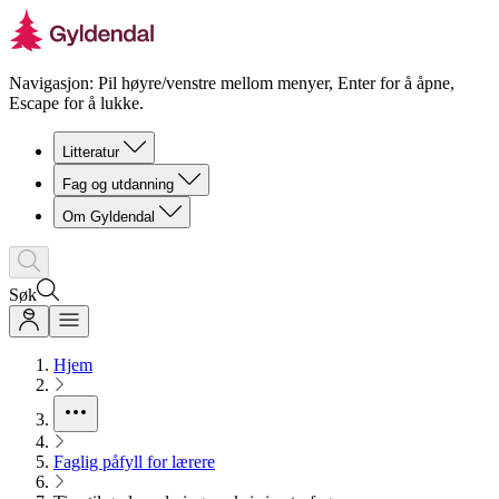
Navigasjon: Pil høyre/venstre mellom menyer, Enter for å åpne,
Escape for å lukke.
Litteratur
Fag og utdanning
Om Gyldendal
Søk
Hjem
Faglig påfyll for lærere