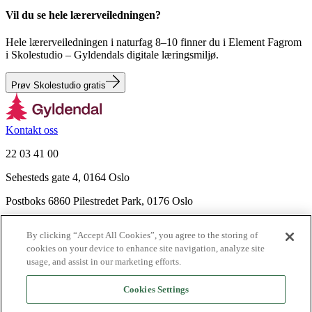
Vil du se hele lærerveiledningen?
Hele lærerveiledningen i naturfag 8–10 finner du i Element Fagrom
i Skolestudio – Gyldendals digitale læringsmiljø.
Prøv Skolestudio gratis
Kontakt oss
22 03 41 00
Sehesteds gate 4, 0164 Oslo
Postboks 6860 Pilestredet Park, 0176 Oslo
Finn frem
By clicking “Accept All Cookies”, you agree to the storing of
Nyhetsbrev
cookies on your device to enhance site navigation, analyze site
Ledige stillinger
usage, and assist in our marketing efforts.
Send inn manus
Cookies Settings
Om Gyldendal