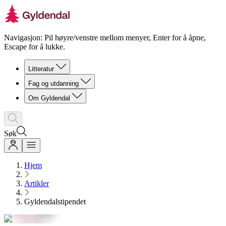
Navigasjon: Pil høyre/venstre mellom menyer, Enter for å åpne,
Escape for å lukke.
Litteratur
Fag og utdanning
Om Gyldendal
Søk
Hjem
Artikler
Gyldendalstipendet