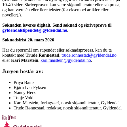
10-40 sider. Skriveprøven kan være skjønnlitteratur eller sakprosa,
og kan være én eller flere tekster (for eksempel artikler eller
noveller).).
Søknaden leveres digitalt. Send søknad og skriveprøve til
gyldendalstipendet@gyldendal.no
.
Søknadsfrist 20. mars 2026
Har du spørsmål om stipendet eller søknadsprosess, kan du ta
kontakt med
Trude Rønnestad
,
trude.ronnestad@gyldendal.no
eller
Kari Marstein
,
kari.marstein@gyldendal.no
.
Juryen består av:
Priya Bains
Bjørn Ivar Fyksen
Nancy Herz
Tonje Vold
Kari Marstein, forlagssjef, norsk skjønnlitteratur, Gyldendal
Trude Rønnestad, redaktør, norsk skjønnlitteratur, Gyldendal