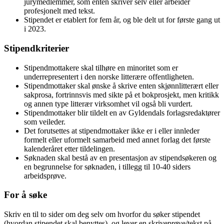
jurymedlemmer, som enten skriver selv eller arbeider
profesjonelt med tekst.
Stipendet er etablert for fem år, og ble delt ut for første gang ut
i 2023.
Stipendkriterier
Stipendmottakere skal tilhøre en minoritet som er
underrepresentert i den norske litterære offentligheten.
Stipendmottaker skal ønske å skrive enten skjønnlitterært eller
sakprosa, fortrinnsvis med sikte på et bokprosjekt, men kritikk
og annen type litterær virksomhet vil også bli vurdert.
Stipendmottaker blir tildelt en av Gyldendals forlagsredaktører
som veileder.
Det forutsettes at stipendmottaker ikke er i eller innleder
formelt eller uformelt samarbeid med annet forlag det første
kalenderåret etter tildelingen.
Søknaden skal bestå av en presentasjon av stipendsøkeren og
en begrunnelse for søknaden, i tillegg til 10-40 siders
arbeidsprøve.
For å søke
Skriv en til to sider om deg selv om hvorfor du søker stipendet
(hvordan stipendet skal benyttes), og lever en skriveprøve/tekst på