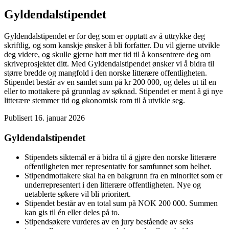
Gyldendalstipendet
Gyldendalstipendet er for deg som er opptatt av å uttrykke deg
skriftlig, og som kanskje ønsker å bli forfatter. Du vil gjerne utvikle
deg videre, og skulle gjerne hatt mer tid til å konsentrere deg om
skriveprosjektet ditt. Med Gyldendalstipendet ønsker vi å bidra til
større bredde og mangfold i den norske litterære offentligheten.
Stipendet består av en samlet sum på kr 200 000, og deles ut til en
eller to mottakere på grunnlag av søknad. Stipendet er ment å gi nye
litterære stemmer tid og økonomisk rom til å utvikle seg.
Publisert
16. januar 2026
Gyldendalstipendet
Stipendets siktemål er å bidra til å gjøre den norske litterære
offentligheten mer representativ for samfunnet som helhet.
Stipendmottakere skal ha en bakgrunn fra en minoritet som er
underrepresentert i den litterære offentligheten. Nye og
uetablerte søkere vil bli prioritert.
Stipendet består av en total sum på NOK 200 000. Summen
kan gis til én eller deles på to.
Stipendsøkere vurderes av en jury bestående av seks