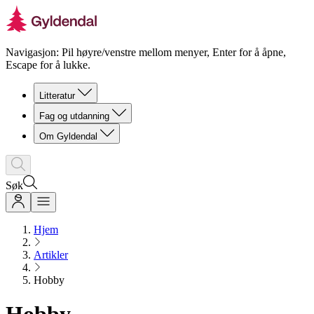
Navigasjon: Pil høyre/venstre mellom menyer, Enter for å åpne,
Escape for å lukke.
Litteratur
Fag og utdanning
Om Gyldendal
Søk
Hjem
Artikler
Hobby