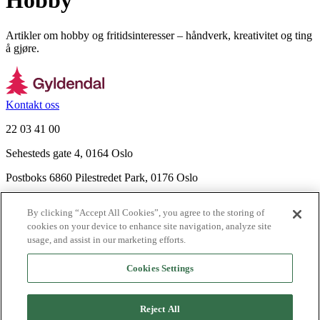
Hobby
Artikler om hobby og fritidsinteresser – håndverk, kreativitet og ting
å gjøre.
Kontakt oss
22 03 41 00
Sehesteds gate 4, 0164 Oslo
Postboks 6860 Pilestredet Park, 0176 Oslo
Finn frem
By clicking “Accept All Cookies”, you agree to the storing of
Nyhetsbrev
cookies on your device to enhance site navigation, analyze site
Ledige stillinger
usage, and assist in our marketing efforts.
Send inn manus
Cookies Settings
Om Gyldendal
Support
Reject All
Presse