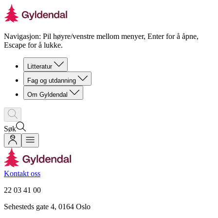
Navigasjon: Pil høyre/venstre mellom menyer, Enter for å åpne,
Escape for å lukke.
Litteratur
Fag og utdanning
Om Gyldendal
Søk
Kontakt oss
22 03 41 00
Sehesteds gate 4, 0164 Oslo