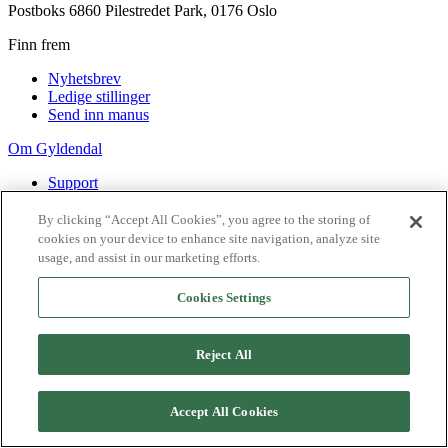
Postboks 6860 Pilestredet Park, 0176 Oslo
Finn frem
Nyhetsbrev
Ledige stillinger
Send inn manus
Om Gyldendal
Support
Presse
Agency
By clicking “Accept All Cookies”, you agree to the storing of
cookies on your device to enhance site navigation, analyze site
©
2026
Gyldendal
usage, and assist in our marketing efforts.
Personvernerklæringer
Informasjonskapsler
Cookies Settings
Reject All
Accept All Cookies