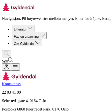
Navigasjon: Pil høyre/venstre mellom menyer, Enter for å åpne, Escap
Litteratur
Fag og utdanning
Om Gyldendal
Søk
Kontakt oss
22 03 41 00
Sehesteds gate 4, 0164 Oslo
Postboks 6860 Pilestredet Park, 0176 Oslo