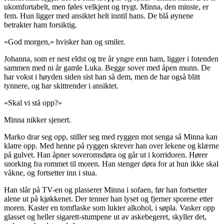
ukomfortabelt, men føles velkjent og trygt. Minna, den minste, er
fem. Hun ligger med ansiktet helt inntil hans. De blå øynene
betrakter ham forsiktig.
«God morgen,» hvisker han og smiler.
Johanna, som er nest eldst og tre år yngre enn ham, ligger i fotenden
sammen med ni år gamle Luka. Begge sover med åpen munn. De
har vokst i høyden siden sist han så dem, men de har også blitt
tynnere, og har skittrender i ansiktet.
«Skal vi stå opp?»
Minna nikker sjenert.
Marko drar seg opp, stiller seg med ryggen mot senga så Minna kan
klatre opp. Med henne på ryggen skrever han over lekene og klærne
på gulvet. Han åpner soveromsdøra og går ut i korridoren. Hører
snorking fra rommet til moren. Han stenger døra for at hun ikke skal
våkne, og fortsetter inn i stua.
Han slår på TV-en og plasserer Minna i sofaen, før han fortsetter
alene ut på kjøkkenet. Der tenner han lyset og fjerner sporene etter
moren. Kaster en tomflaske som lukter alkohol, i søpla. Vasker opp
glasset og heller sigarett-stumpene ut av askebegeret, skyller det,