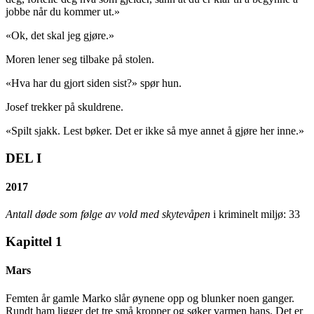
jobbe når du kommer ut.»
«Ok, det skal jeg gjøre.»
Moren lener seg tilbake på stolen.
«Hva har du gjort siden sist?» spør hun.
Josef trekker på skuldrene.
«Spilt sjakk. Lest bøker. Det er ikke så mye annet å gjøre her inne.»
DEL I
2017
Antall døde som følge av vold med skytevåpen
i kriminelt miljø: 33
Kapittel 1
Mars
Femten år gamle Marko slår øynene opp og blunker noen ganger.
Rundt ham ligger det tre små kropper og søker varmen hans. Det er