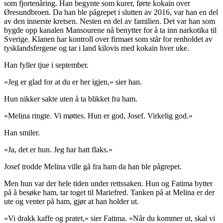
som fjortenåring. Han begynte som kurer, førte kokain over
Øresundbroen. Da han ble pågrepet i slutten av 2016, var han en del
av den innerste kretsen. Nesten en del av familien. Det var han som
bygde opp kanalen Mansourene nå benytter for å ta inn narkotika til
Sverige. Klanen har kontroll over firmaet som står for renholdet av
tysklandsfergene og tar i land kilovis med kokain hver uke.
Han fyller tjue i september.
«Jeg er glad for at du er her igjen,» sier han.
Hun nikker sakte uten å ta blikket fra ham.
«Melina ringte. Vi møttes. Hun er god, Josef. Virkelig god.»
Han smiler.
«Ja, det er hun. Jeg har hatt flaks.»
Josef trodde Melina ville gå fra ham da han ble pågrepet.
Men hun var der hele tiden under rettssaken. Hun og Fatima bytter
på å besøke ham, tar toget til Mariefred. Tanken på at Melina er der
ute og venter på ham, gjør at han holder ut.
«Vi drakk kaffe og pratet,» sier Fatima. «Når du kommer ut, skal vi