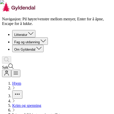
Navigasjon: Pil høyre/venstre mellom menyer, Enter for å åpne,
Escape for å lukke.
Litteratur
Fag og utdanning
Om Gyldendal
Søk
Hjem
Krim og spenning