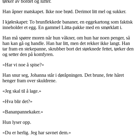
tørker av bordet og lufter.
Han åpner matskapet. Ikke noe brød. Derimot litt mel og sukker.
I kjøleskapet: To brunflekkede bananer, en eggekartong som faktisk
inneholder et egg. En gammel Lätta-pakke med en smørklatt i.
Han må spørre moren når hun våkner, om hun har noen penger, så
han kan gå og handle. Han har litt, men det rekker ikke langt. Han
tar fram en stekepanne, skrubber bort det størknede fettet, tørker den
og setter den på komfyren.
«Har vi noe å spise?»
Han snur seg, Johanna står i døråpningen. Det brune, fete håret
henger fram over skuldrene.
«Jeg skal til å lage.»
«Hva blir det?»
«Bananpannekaker.»
Hun lyser opp.
«Du er herlig. Jeg har savnet dem.»