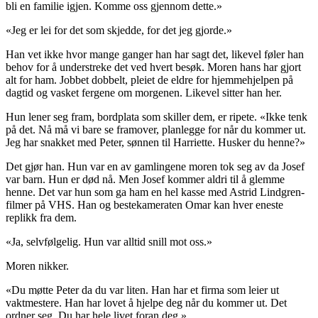
bli en familie igjen. Komme oss gjennom dette.»
«Jeg er lei for det som skjedde, for det jeg gjorde.»
Han vet ikke hvor mange ganger han har sagt det, likevel føler han
behov for å understreke det ved hvert besøk. Moren hans har gjort
alt for ham. Jobbet dobbelt, pleiet de eldre for hjemmehjelpen på
dagtid og vasket fergene om morgenen. Likevel sitter han her.
Hun lener seg fram, bordplata som skiller dem, er ripete. «Ikke tenk
på det. Nå må vi bare se framover, planlegge for når du kommer ut.
Jeg har snakket med Peter, sønnen til Harriette. Husker du henne?»
Det gjør han. Hun var en av gamlingene moren tok seg av da Josef
var barn. Hun er død nå. Men Josef kommer aldri til å glemme
henne. Det var hun som ga ham en hel kasse med Astrid Lindgren-
filmer på VHS. Han og bestekameraten Omar kan hver eneste
replikk fra dem.
«Ja, selvfølgelig. Hun var alltid snill mot oss.»
Moren nikker.
«Du møtte Peter da du var liten. Han har et firma som leier ut
vaktmestere. Han har lovet å hjelpe deg når du kommer ut. Det
ordner seg. Du har hele livet foran deg.»