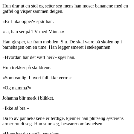
Hun drar ut en stol og setter seg mens han moser bananene med en
gaffel og visper sammen deigen.
«Er Luka oppe?» spør han.
«Ja, han ser på TV med Minna.»
Han gjesper, tar fram mobilen. Sju. De skal være på skolen og i
barnehagen om en time. Han legger smøret i stekepannen.
«Hvordan har det vært her?» spør han.
Hun trekker på skuldrene.
«Som vanlig. I hvert fall ikke verre.»
«Og mamma?»
Johanna blir mørk i blikket.
«Ikke så bra.»
Da to av pannekakene er ferdige, kjenner han plutselig søsterens
armer rundt seg. Han snur seg, besvarer omfavnelsen.
«Hvor har du vært?» spør hun.