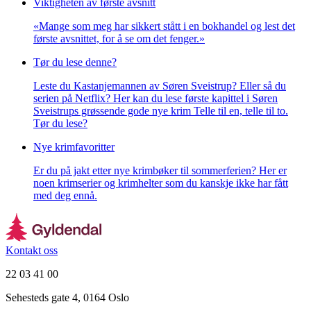
Viktigheten av første avsnitt
«Mange som meg har sikkert stått i en bokhandel og lest det
første avsnittet, for å se om det fenger.»
Tør du lese denne?
Leste du Kastanjemannen av Søren Sveistrup? Eller så du
serien på Netflix? Her kan du lese første kapittel i Søren
Sveistrups grøssende gode nye krim Telle til en, telle til to.
Tør du lese?
Nye krimfavoritter
Er du på jakt etter nye krimbøker til sommerferien? Her er
noen krimserier og krimhelter som du kanskje ikke har fått
med deg ennå.
Kontakt oss
22 03 41 00
Sehesteds gate 4, 0164 Oslo