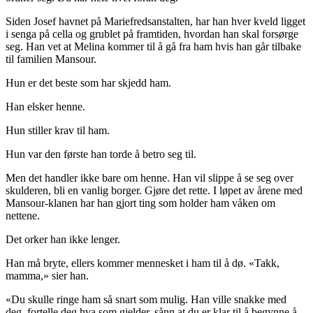
Siden Josef havnet på Mariefredsanstalten, har han hver kveld ligget
i senga på cella og grublet på framtiden, hvordan han skal forsørge
seg. Han vet at Melina kommer til å gå fra ham hvis han går tilbake
til familien Mansour.
Hun er det beste som har skjedd ham.
Han elsker henne.
Hun stiller krav til ham.
Hun var den første han torde å betro seg til.
Men det handler ikke bare om henne. Han vil slippe å se seg over
skulderen, bli en vanlig borger. Gjøre det rette. I løpet av årene med
Mansour-klanen har han gjort ting som holder ham våken om
nettene.
Det orker han ikke lenger.
Han må bryte, ellers kommer mennesket i ham til å dø. «Takk,
mamma,» sier han.
«Du skulle ringe ham så snart som mulig. Han ville snakke med
deg, fortelle deg hva som gjelder, sånn at du er klar til å begynne å