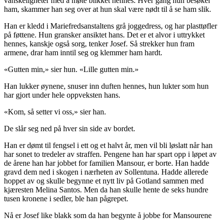
vanskeligheter med å møte blikket hennes. Hver gang hun besøker
ham, skammer han seg over at hun skal være nødt til å se ham slik.
Han er kledd i Mariefredsanstaltens grå joggedress, og har plasttøfler
på føttene. Hun gransker ansiktet hans. Det er et alvor i uttrykket
hennes, kanskje også sorg, tenker Josef. Så strekker hun fram
armene, drar ham inntil seg og klemmer ham hardt.
«Gutten min,» sier hun. «Lille gutten min.»
Han lukker øynene, snuser inn duften hennes, hun lukter som hun
har gjort under hele oppveksten hans.
«Kom, så setter vi oss,» sier han.
De slår seg ned på hver sin side av bordet.
Han er dømt til fengsel i ett og et halvt år, men vil bli løslatt når han
har sonet to tredeler av straffen. Pengene han har spart opp i løpet av
de årene han har jobbet for familien Mansour, er borte. Han hadde
gravd dem ned i skogen i nærheten av Sollentuna. Hadde allerede
hoppet av og skulle begynne et nytt liv på Gotland sammen med
kjæresten Melina Santos. Men da han skulle hente de seks hundre
tusen kronene i sedler, ble han pågrepet.
Nå er Josef like blakk som da han begynte å jobbe for Mansourene