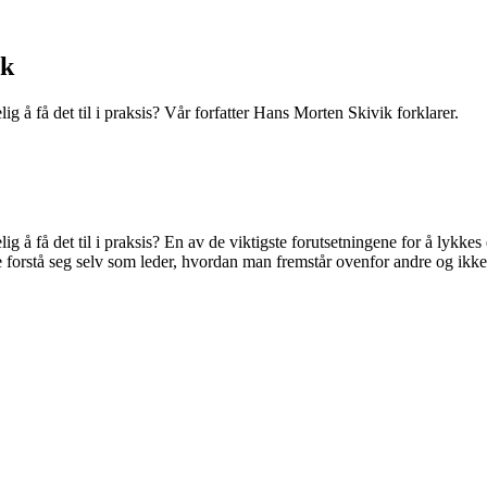
ik
g å få det til i praksis? Vår forfatter Hans Morten Skivik forklarer.
g å få det til i praksis? En av de viktigste forutsetningene for å lykke
e forstå seg selv som leder, hvordan man fremstår ovenfor andre og ikk