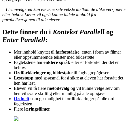
– I trinnvelgeren kan elevene selv veksle mellom de ulike versjonene
etter behov. Lærer vil også kunne tildele innhold fra
parallellversjonen til alle elever.
Dette finner du i
Kontekst Parallell
og
Enter Parallell
:
Mer innhold knyttet til
førforståelse
, enten i form av filmer
eller oppsummerende tekster med bildestøtte
Fagtekstene har
enklere språk
eller er forkortet der det er
behov.
Ordforklaringer og bildestøtte
til fagbegrep/gloser.
Lesestopp
med spørsmål for å sikre at eleven har forstått det
hen har lest.
Eleven vil få flere
metodevalg
og vil kunne velge selv om
hen vil svare skriftlig eller muntlig på alle oppgaver
Ordnett
som gir mulighet til ordforklaringer på alle ord i
fagteksten
Flere
læringsfilmer