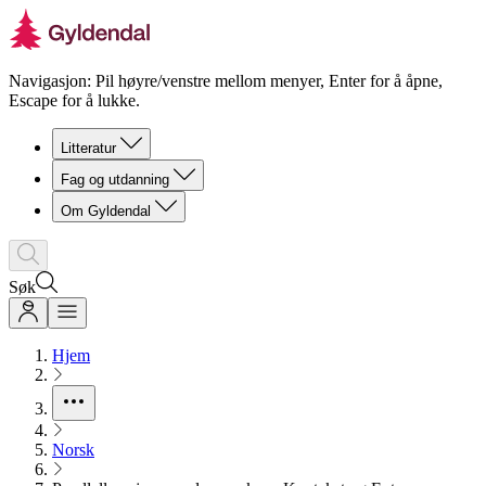
Navigasjon: Pil høyre/venstre mellom menyer, Enter for å åpne,
Escape for å lukke.
Litteratur
Fag og utdanning
Om Gyldendal
Søk
Hjem
Norsk