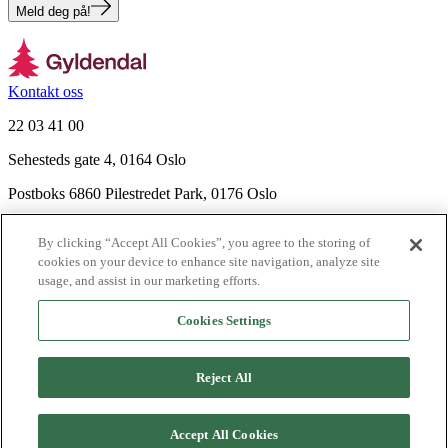
Meld deg på!
Kontakt oss
22 03 41 00
Sehesteds gate 4, 0164 Oslo
Postboks 6860 Pilestredet Park, 0176 Oslo
Finn frem
By clicking “Accept All Cookies”, you agree to the storing of
Nyhetsbrev
cookies on your device to enhance site navigation, analyze site
Ledige stillinger
usage, and assist in our marketing efforts.
Send inn manus
Cookies Settings
Om Gyldendal
Support
Reject All
Presse
Agency
©
2026
Gyldendal
Accept All Cookies