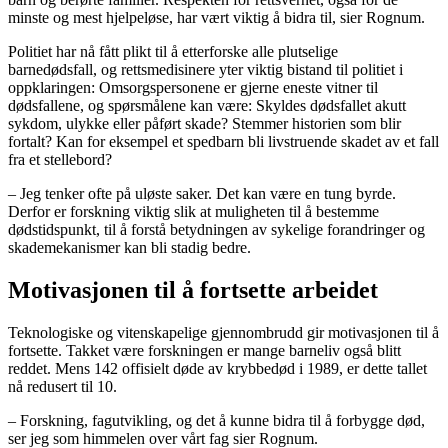
minste og mest hjelpeløse, har vært viktig å bidra til, sier Rognum.
Politiet har nå fått plikt til å etterforske alle plutselige
barnedødsfall, og rettsmedisinere yter viktig bistand til politiet i
oppklaringen: Omsorgspersonene er gjerne eneste vitner til
dødsfallene, og spørsmålene kan være: Skyldes dødsfallet akutt
sykdom, ulykke eller påført skade? Stemmer historien som blir
fortalt? Kan for eksempel et spedbarn bli livstruende skadet av et fall
fra et stellebord?
– Jeg tenker ofte på uløste saker. Det kan være en tung byrde.
Derfor er forskning viktig slik at muligheten til å bestemme
dødstidspunkt, til å forstå betydningen av sykelige forandringer og
skademekanismer kan bli stadig bedre.
Motivasjonen til å fortsette arbeidet
Teknologiske og vitenskapelige gjennombrudd gir motivasjonen til å
fortsette. Takket være forskningen er mange barneliv også blitt
reddet. Mens 142 offisielt døde av krybbedød i 1989, er dette tallet
nå redusert til 10.
– Forskning, fagutvikling, og det å kunne bidra til å forbygge død,
ser jeg som himmelen over vårt fag sier Rognum.