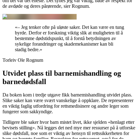
om det var det eneste. Det synes jeg var viktig, både av respekt for
de avdøde og deres pårørende, sier Rognum.
«
– Jeg tenker ofte på uløste saker. Det kan være en tung
byrde. Derfor er forskning viktig slik at muligheten til å
bestemme dødstidspunkt, til å forstå betydningen av
sykelige forandringer og skademekanismer kan bli
stadig bedre.
»
Torleiv Ole Rognum
Utvidet plass til barnemishandling og
barnedødsfall
Da boken kom i tredje utgave fikk barnemishandling utvidet plass.
Slike saker kan være svært vanskelige å oppklare. De representerer
en viktig faglig utfordring for rettsmedisinere og andre leger som
fungerer som sakkyndige.
Tidligere ble saker hvor barn mistet livet, ikke sjelden «henlagt etter
bevisets stilling». Nå legges det ned mye mer ressurser på å utforske
slike dødsfall, noe som er viktig av hensyn til rettssikkerheten for
barn og berørte familier. Respekten for rettsvernet, også for de