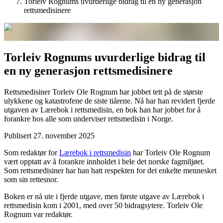
Torleiv Rognums uvurderlige bidrag til en ny generasjon
rettsmedisinere
Torleiv Rognums uvurderlige bidrag til
en ny generasjon rettsmedisinere
Rettsmedisiner Torleiv Ole Rognum har jobbet tett på de største
ulykkene og katastrofene de siste tiårene. Nå har han revidert fjerde
utgaven av Lærebok i rettsmedisin, en bok han har jobbet for å
forankre hos alle som underviser rettsmedisin i Norge.
Publisert
27. november 2025
Som redaktør for
Lærebok i rettsmedisin
har Torleiv Ole Rognum
vært opptatt av å forankre innholdet i hele det norske fagmiljøet.
Som rettsmedisiner har han hatt respekten for det enkelte mennesket
som sin rettesnor.
Boken er nå ute i fjerde utgave, men første utgave av Lærebok i
rettsmedisin kom i 2001, med over 50 bidragsytere. Torleiv Ole
Rognum var redaktør.