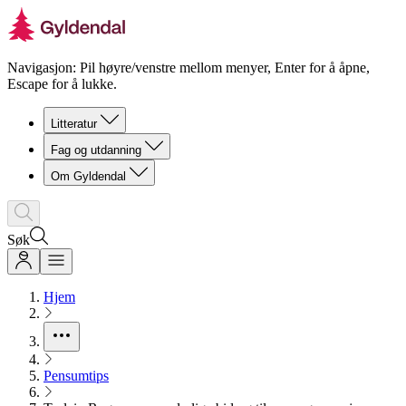
Navigasjon: Pil høyre/venstre mellom menyer, Enter for å åpne,
Escape for å lukke.
Litteratur
Fag og utdanning
Om Gyldendal
Søk
Hjem
Pensumtips