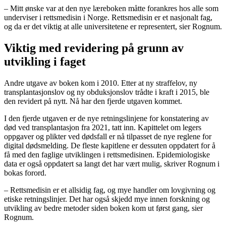
– Mitt ønske var at den nye læreboken måtte forankres hos alle som
underviser i rettsmedisin i Norge. Rettsmedisin er et nasjonalt fag,
og da er det viktig at alle universitetene er representert, sier Rognum.
Viktig med revidering på grunn av
utvikling i faget
Andre utgave av boken kom i 2010. Etter at ny straffelov, ny
transplantasjonslov og ny obduksjonslov trådte i kraft i 2015, ble
den revidert på nytt. Nå har den fjerde utgaven kommet.
I den fjerde utgaven er de nye retningslinjene for konstatering av
død ved transplantasjon fra 2021, tatt inn. Kapittelet om legers
oppgaver og plikter ved dødsfall er nå tilpasset de nye reglene for
digital dødsmelding. De fleste kapitlene er dessuten oppdatert for å
få med den faglige utviklingen i rettsmedisinen. Epidemiologiske
data er også oppdatert sa langt det har vært mulig, skriver Rognum i
bokas forord.
– Rettsmedisin er et allsidig fag, og mye handler om lovgivning og
etiske retningslinjer. Det har også skjedd mye innen forskning og
utvikling av bedre metoder siden boken kom ut først gang, sier
Rognum.