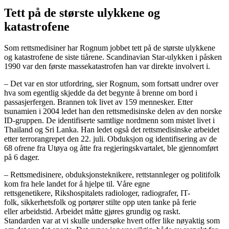
Tett på de største ulykkene og
katastrofene
Som rettsmedisiner har Rognum jobbet tett på de største ulykkene
og katastrofene de siste tiårene. Scandinavian Star-ulykken i påsken
1990 var den første massekatastrofen han var direkte involvert i.
– Det var en stor utfordring, sier Rognum, som fortsatt undrer over
hva som egentlig skjedde da det begynte å brenne om bord i
passasjerfergen. Brannen tok livet av 159 mennesker. Etter
tsunamien i 2004 ledet han den rettsmedisinske delen av den norske
ID-gruppen. De identifiserte samtlige nordmenn som mistet livet i
Thailand og Sri Lanka. Han ledet også det rettsmedisinske arbeidet
etter terrorangrepet den 22. juli. Obduksjon og identifisering av de
68 ofrene fra Utøya og åtte fra regjeringskvartalet, ble gjennomført
på 6 dager.
– Rettsmedisinere, obduksjonsteknikere, rettstannleger og politifolk
kom fra hele landet for å hjelpe til. Våre egne
rettsgenetikere, Rikshospitalets radiologer, radiografer, IT-
folk, sikkerhetsfolk og portører stilte opp uten tanke på ferie
eller arbeidstid. Arbeidet måtte gjøres grundig og raskt.
Standarden var at vi skulle undersøke hvert offer like nøyaktig som