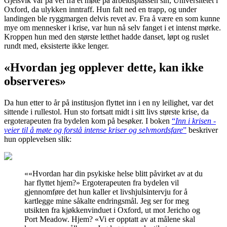
Gjelsvik var på vei fra et møte på arbeidsplassen sin, Universitetet i
Oxford, da ulykken inntraff. Hun falt ned en trapp, og under
landingen ble ryggmargen delvis revet av. Fra å være en som kunne
mye om mennesker i krise, var hun nå selv fanget i et intenst mørke.
Kroppen hun med den største letthet hadde danset, løpt og ruslet
rundt med, eksisterte ikke lenger.
«Hvordan jeg opplever dette, kan ikke
observeres»
Da hun etter to år på institusjon flyttet inn i en ny leilighet, var det
sittende i rullestol. Hun sto fortsatt midt i sitt livs største krise, da
ergoterapeuten fra bydelen kom på besøker. I boken
“
Inn i krisen -
veier til å møte og forstå intense kriser og selvmordsfare
”
beskriver
hun opplevelsen slik:
«
«Hvordan har din psykiske helse blitt påvirket av at du
har flyttet hjem?» Ergoterapeuten fra bydelen vil
gjennomføre det hun kaller et livshjulsintervju for å
kartlegge mine såkalte endringsmål. Jeg ser for meg
utsikten fra kjøkkenvinduet i Oxford, ut mot Jericho og
Port Meadow. Hjem? «Vi er opptatt av at målene skal