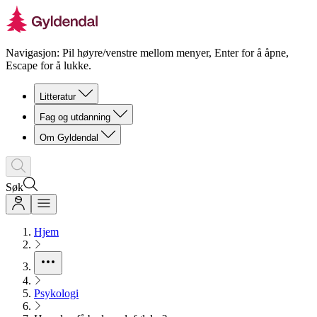
Navigasjon: Pil høyre/venstre mellom menyer, Enter for å åpne,
Escape for å lukke.
Litteratur
Fag og utdanning
Om Gyldendal
Søk
Hjem
Psykologi