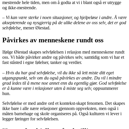
mestrende hele tiden, men om å godta at vi i blant også er utrygge
og ikke-mestrende.
– Vi kan være sterke i noen situasjoner, og hjelpeløse i andre. Å være
aksepterende og nysgjerrig på de ulike delene av oss selv, det er god
selvfølelse,
mener Øiestad.
Påvirkes av menneskene rundt oss
Ifølge Øiestad skapes selvfølelsen i relasjon med menneskene rundt
oss. Vi både påvirker andre og påvirkes selv, samtidig som vi har et
fast ståsted i egne følelser, tanker og verdier.
– Hvis du har god selvfølelse, vil du ikke så lett miste ditt eget
utgangspunkt, selv om du også påvirkes av andre. Du vil i mindre
grad ledes til å mene noe annet enn du egentlig gjør. God selvfølelse
er å kunne være i relasjoner uten å miste seg selv,
oppsummerer
hun.
Selvfølelse er med andre ord et kontekst-skapt fenomen. Det skapes
ikke bare i alle nære relasjoner gjennom oppveksten, men også i
måten barnehage og skole organiseres på. Også kulturen vi lever i
legger føringer for selvfølelsen.