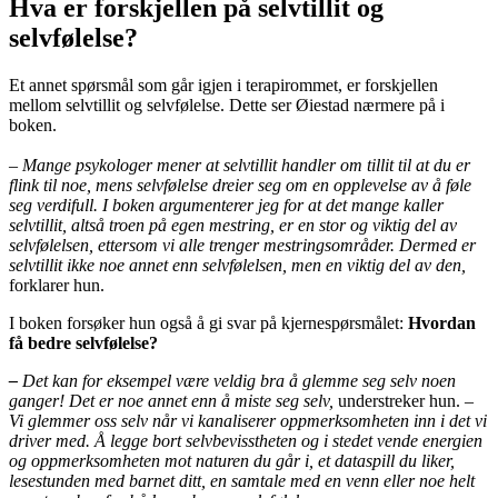
Hva er forskjellen på selvtillit og
selvfølelse?
Et annet spørsmål som går igjen i terapirommet, er forskjellen
mellom selvtillit og selvfølelse. Dette ser Øiestad nærmere på i
boken.
– Mange psykologer mener at selvtillit handler om tillit til at du er
flink til noe, mens selvfølelse dreier seg om en opplevelse av å føle
seg verdifull. I boken argumenterer jeg for at det mange kaller
selvtillit, altså troen på egen mestring, er en stor og viktig del av
selvfølelsen, ettersom vi alle trenger mestringsområder. Dermed er
selvtillit ikke noe annet enn selvfølelsen, men en viktig del av den,
forklarer hun.
I boken forsøker hun også å gi svar på kjernespørsmålet:
Hvordan
få bedre selvfølelse?
–
Det kan for eksempel være veldig bra å glemme seg selv noen
ganger! Det er noe annet enn å miste seg selv,
understreker hun.
–
Vi glemmer oss selv når vi kanaliserer oppmerksomheten inn i det vi
driver med. Å legge bort selvbevisstheten og i stedet vende energien
og oppmerksomheten mot naturen du går i, et dataspill du liker,
lesestunden med barnet ditt, en samtale med en venn eller noe helt