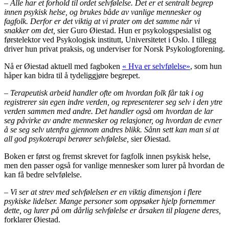
– Alle har et forhold til ordet selvfølelse. Det er et sentralt begrep
innen psykisk helse, og brukes både av vanlige mennesker og
fagfolk. Derfor er det viktig at vi prater om det samme når vi
snakker om det,
sier Guro Øiestad. Hun er psykologspesialist og
førstelektor ved Psykologisk institutt, Universitetet i Oslo. I tillegg
driver hun privat praksis, og underviser for Norsk Psykologforening.
Nå er Øiestad aktuell med fagboken
« Hva er selvfølelse»
, som hun
håper kan bidra til å tydeliggjøre begrepet.
– Terapeutisk arbeid handler ofte om hvordan folk får tak i og
registrerer sin egen indre verden, og representerer seg selv i den ytre
verden sammen med andre. Det handler også om hvordan de lar
seg påvirke av andre mennesker og relasjoner, og hvordan de evner
å se seg selv utenfra gjennom andres blikk. Sånn sett kan man si at
all god psykoterapi berører selvfølelse,
sier Øiestad.
Boken er først og fremst skrevet for fagfolk innen psykisk helse,
men den passer også for vanlige mennesker som lurer på hvordan de
kan få bedre selvfølelse.
– Vi ser at strev med selvfølelsen er en viktig dimensjon i flere
psykiske lidelser. Mange personer som oppsøker hjelp fornemmer
dette, og lurer på om dårlig selvfølelse er årsaken til plagene deres,
forklarer Øiestad.