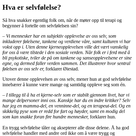
Hva er selvfølelse?
Så hva snakker egentlig folk om, når de møter opp til terapi og
begynner å fortelle om selvfølelsen sin?
– Vi mennesker har en subjektiv opplevelse av oss selv, som
inkluderer følelsene, tankene og verdiene våre, samt kulturen vi har
vokst opp i. Uten denne kjerneopplevelsen ville det vært vanskelig
for oss å være tilstede i den sosiale verden. Når folk er i ferd med å
bli psykotiske, tviler de på om tankene og sanseopplevelsene er sine
egne, og dermed faller verden sammen. Det illustrerer hvor sentral
følelsen av oss selv er,
forklarer Øiestad.
Utover denne opplevelsen av oss selv, mener hun at god selvfølelse
innebærer å kunne være mange og samtidig oppleve seg som én.
– I tillegg til å ha et kjerne-selv som er stabilt gjennom livet, har vi
mange delpersoner inni oss. Kanskje har du en indre kritiker? Selv
har jeg en mamma-del, en venninne-del, og en terapeut-del. Og en
skikkelig pyse som er redd for fart og høyder, samt en modig del
som kan snakke foran fire hundre mennesker,
forklarer hun.
En trygg selvfølelse tåler og aksepterer alle disse delene. Å ha god
selvfølelse handler med andre ord ikke om å være trygg og