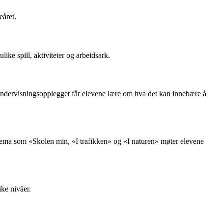
eåret.
ike spill, aktiviteter og arbeidsark.
I undervisningsopplegget får elevene lære om hva det kan innebære å
I tema som «Skolen min, «I trafikken» og «I naturen» møter elevene
ike nivåer.