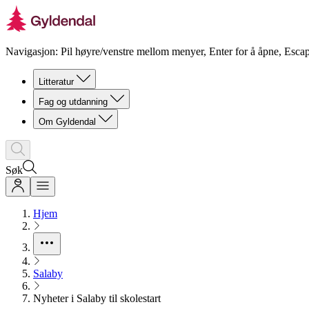
Navigasjon: Pil høyre/venstre mellom menyer, Enter for å åpne, Escap
Litteratur
Fag og utdanning
Om Gyldendal
Søk
Hjem
Salaby
Nyheter i Salaby til skolestart