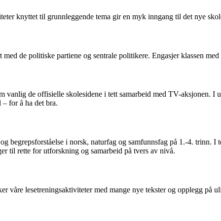
iteter knyttet til grunnleggende tema gir en myk inngang til det nye skol
med de politiske partiene og sentrale politikere. Engasjer klassen med ul
 som vanlig de offisielle skolesidene i tett samarbeid med TV-aksjonen. 
 – for å ha det bra.
 og begrepsforståelse i norsk, naturfag og samfunnsfag på 1.-4. trinn. 
ger til rette for utforskning og samarbeid på tvers av nivå.
rker våre lesetreningsaktiviteter med mange nye tekster og opplegg på ul