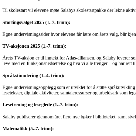
Til skolestart vil elevene møte Salabys skolestartpakke der lekne aktiv
Stortingsvalget 2025 (1.-7. trinn):
Egne undervisningssider hvor elevene får lære om årets valg, blir kjent 
TV-aksjonen 2025 (1.-7. trinn):
Årets TV-aksjon er til inntekt for Atlas-alliansen, og Salaby leverer
leve med en funksjonsnedsettelse og hva vi alle trenger – og har rett til
Språkstimulering (1.-4. trinn):
Egne undervisningsopplegg som er utviklet for å støtte språkutvikling
lesetekster, digitale aktiviteter, samtaleressurser og arbeidsark som leg
Lesetrening og leseglede (1.-7. trinn):
Salaby publiserer gjennom året flere nye bøker i biblioteket, samt sty
Matematikk (5.-7. trinn):