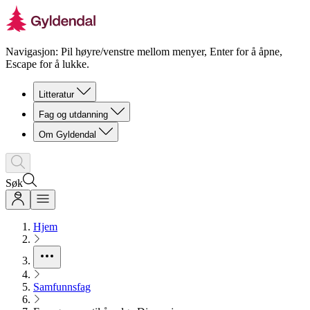
Navigasjon: Pil høyre/venstre mellom menyer, Enter for å åpne,
Escape for å lukke.
Litteratur
Fag og utdanning
Om Gyldendal
Søk
Hjem
Samfunnsfag