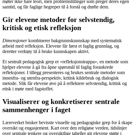
møter ikke bare teori, men problemstillinger som preger deres egen
samtid, og får faglige begreper til å forstå og drøfte dem.
Gir elevene metoder for selvstendig,
kritisk og etisk refleksjon
Dimensjoner
kombinerer bakgrunnskunnskap med systematisk
arbeid med refleksjon. Elevene får først et faglig grunnlag, og
deretter verktøy til å bruke kunnskapen aktivt.
Et sentralt pedagogisk grep er «refleksjonstrappa», en metode som
hjelper elevene å gå fra åpne spørsmål til faglig forankrede
refleksjoner. I tillegg presenteres og brukes sentrale metoder som
innenfra- og utenfra-perspektiv, kritisk kildebruk og dialogisk
metode. Slik får elevene øve på å reflektere selvstendig, kritisk og
etisk i møte med fagstoffet.
Visualiserer og konkretiserer sentrale
sammenhenger i faget
Læreverket bruker bevisste visuelle og pedagogiske grep for å skape
oversikt og engasjement. Kart over den religiøse verden, tidslinjer
over sentrale tenkere og oversiktlige tabeller gir elevene støtte i