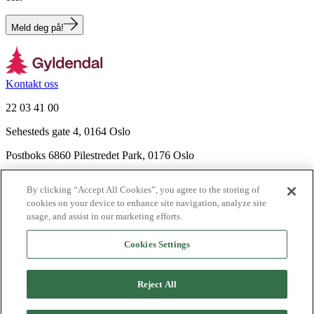
Meld deg på!
Kontakt oss
22 03 41 00
Sehesteds gate 4, 0164 Oslo
Postboks 6860 Pilestredet Park, 0176 Oslo
Finn frem
By clicking “Accept All Cookies”, you agree to the storing of
Nyhetsbrev
cookies on your device to enhance site navigation, analyze site
Ledige stillinger
usage, and assist in our marketing efforts.
Send inn manus
Cookies Settings
Om Gyldendal
Support
Reject All
Presse
Agency