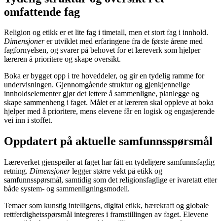
omfattende fag
Religion og etikk er et lite fag i timetall, men et stort fag i innhold.
Dimensjoner
er utviklet med erfaringene fra de første årene med
fagfornyelsen, og svarer på behovet for et læreverk som hjelper
læreren å prioritere og skape oversikt.
Boka er bygget opp i tre hoveddeler, og gir en tydelig ramme for
undervisningen. Gjennomgående struktur og gjenkjennelige
innholdselementer gjør det lettere å sammenligne, planlegge og
skape sammenheng i faget. Målet er at læreren skal oppleve at boka
hjelper med å prioritere, mens elevene får en logisk og engasjerende
vei inn i stoffet.
Oppdatert på aktuelle samfunnsspørsmål
Læreverket gjenspeiler at faget har fått en tydeligere samfunnsfaglig
retning.
Dimensjoner
legger større vekt på etikk og
samfunnsspørsmål, samtidig som det religionsfaglige er ivaretatt etter
både system- og sammenligningsmodell.
Temaer som kunstig intelligens, digital etikk, bærekraft og globale
rettferdighetsspørsmål integreres i framstillingen av faget. Elevene