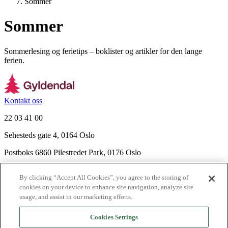
Sommer
Sommer
Sommerlesing og ferietips – boklister og artikler for den lange
ferien.
Kontakt oss
22 03 41 00
Sehesteds gate 4, 0164 Oslo
Postboks 6860 Pilestredet Park, 0176 Oslo
Finn frem
By clicking “Accept All Cookies”, you agree to the storing of
Nyhetsbrev
cookies on your device to enhance site navigation, analyze site
Ledige stillinger
usage, and assist in our marketing efforts.
Send inn manus
Cookies Settings
Om Gyldendal