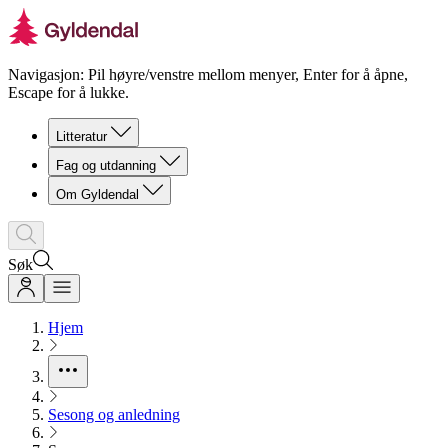
Navigasjon: Pil høyre/venstre mellom menyer, Enter for å åpne,
Escape for å lukke.
Litteratur
Fag og utdanning
Om Gyldendal
Søk
Hjem
Sesong og anledning