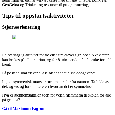
læringsfilmer, digital verktøykasse med tilgang til tavle, konkreter,
GeoGebra og Trinket, og ressurser til programmering,
Tips til oppstartsaktiviteter
Stjerneorientering
En tverrfaglig aktivitet for tre eller fire elever i grupper. Aktiviteten
kan brukes på alle tre trinn, og for 8. trinn er den fin å bruke for å bli
kjent.
På postene skal elevene løse blant annet disse oppgavene:
Lag et symmetrisk mønster med materialer fra naturen. Ta bilde av
det, og vis og forklar læreren hvordan det er symmetrisk.
Hva er gjennomsnittslengden for veien hjemmefra til skolen for alle
på gruppa?
Gå til Maximum Fagrom