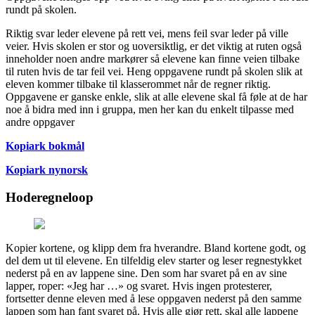
rundt på skolen.
Riktig svar leder elevene på rett vei, mens feil svar leder på ville
veier. Hvis skolen er stor og uoversiktlig, er det viktig at ruten også
inneholder noen andre markører så elevene kan finne veien tilbake
til ruten hvis de tar feil vei. Heng oppgavene rundt på skolen slik at
eleven kommer tilbake til klasserommet når de regner riktig.
Oppgavene er ganske enkle, slik at alle elevene skal få føle at de har
noe å bidra med inn i gruppa, men her kan du enkelt tilpasse med
andre oppgaver
Kopiark bokmål
Kopiark nynorsk
Hoderegneloop
Kopier kortene, og klipp dem fra hverandre. Bland kortene godt, og
del dem ut til elevene. En tilfeldig elev starter og leser regnestykket
nederst på en av lappene sine. Den som har svaret på en av sine
lapper, roper: «Jeg har …» og svaret. Hvis ingen protesterer,
fortsetter denne eleven med å lese oppgaven nederst på den samme
lappen som han fant svaret på. Hvis alle gjør rett, skal alle lappene