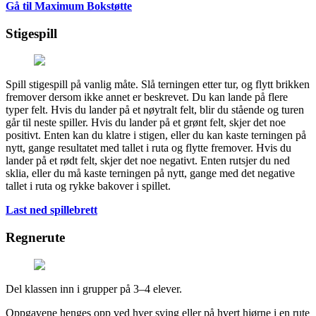
Gå til Maximum Bokstøtte
Stigespill
Spill stigespill på vanlig måte. Slå terningen etter tur, og flytt brikken
fremover dersom ikke annet er beskrevet. Du kan lande på flere
typer felt. Hvis du lander på et nøytralt felt, blir du stående og turen
går til neste spiller. Hvis du lander på et grønt felt, skjer det noe
positivt. Enten kan du klatre i stigen, eller du kan kaste terningen på
nytt, gange resultatet med tallet i ruta og flytte fremover. Hvis du
lander på et rødt felt, skjer det noe negativt. Enten rutsjer du ned
sklia, eller du må kaste terningen på nytt, gange med det negative
tallet i ruta og rykke bakover i spillet.
Last ned spillebrett
Regnerute
Del klassen inn i grupper på 3–4 elever.
Oppgavene henges opp ved hver sving eller på hvert hjørne i en rute