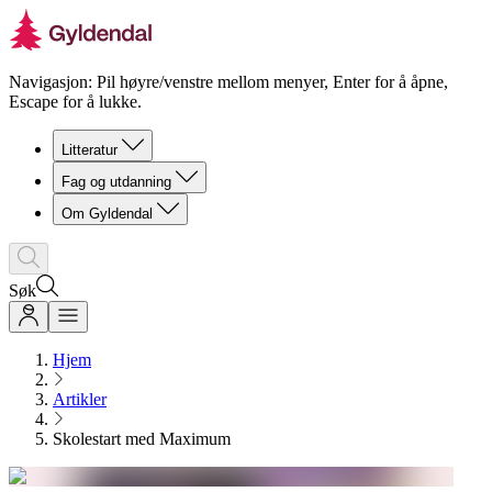
Navigasjon: Pil høyre/venstre mellom menyer, Enter for å åpne,
Escape for å lukke.
Litteratur
Fag og utdanning
Om Gyldendal
Søk
Hjem
Artikler
Skolestart med Maximum