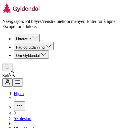
Navigasjon: Pil høyre/venstre mellom menyer, Enter for å åpne,
Escape for å lukke.
Litteratur
Fag og utdanning
Om Gyldendal
Søk
Hjem
Skolestart