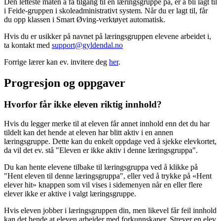
Den letteste måten å få tilgang til en læringsgruppe på, er å bli lagt til
i Feide-gruppen i skoleadministrativt system. Når du er lagt til, får
du opp klassen i Smart Øving-verktøyet automatisk.
Hvis du er usikker på navnet på læringsgruppen elevene arbeidet i,
ta kontakt med
support@gyldendal.no
Forrige lærer kan ev. invitere deg
her
.
Progresjon og oppgaver
Hvorfor får ikke eleven riktig innhold?
Hvis du legger merke til at eleven får annet innhold enn det du har
tildelt kan det hende at eleven har blitt aktiv i en annen
læringsgruppe. Dette kan du enkelt oppdage ved å sjekke elevkortet,
da vil det ev. stå "Eleven er ikke aktiv i denne læringsgruppa".
Du kan hente elevene tilbake til læringsgruppa ved å klikke på
"Hent eleven til denne læringsgruppa", eller ved å trykke på «Hent
elever hit» knappen som vil vises i sidemenyen når en eller flere
elever ikke er aktive i valgt læringsgruppe.
Hvis eleven jobber i læringsgruppen din, men likevel får feil innhold
kan det hende at eleven arbeider med forkunnskaper. Strever en elev