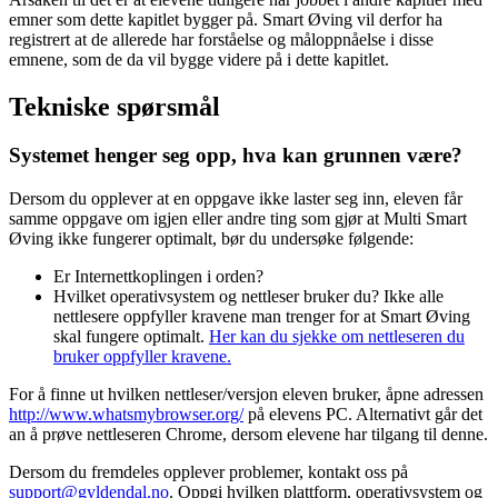
emner som dette kapitlet bygger på. Smart Øving vil derfor ha
registrert at de allerede har forståelse og måloppnåelse i disse
emnene, som de da vil bygge videre på i dette kapitlet.
Tekniske spørsmål
Systemet henger seg opp, hva kan grunnen være?
Dersom du opplever at en oppgave ikke laster seg inn, eleven får
samme oppgave om igjen eller andre ting som gjør at Multi Smart
Øving ikke fungerer optimalt, bør du undersøke følgende:
Er Internettkoplingen i orden?
Hvilket operativsystem og nettleser bruker du? Ikke alle
nettlesere oppfyller kravene man trenger for at Smart Øving
skal fungere optimalt.
Her kan du sjekke om nettleseren du
bruker oppfyller kravene.
For å finne ut hvilken nettleser/versjon eleven bruker, åpne adressen
http://www.whatsmybrowser.org/
på elevens PC. Alternativt går det
an å prøve nettleseren Chrome, dersom elevene har tilgang til denne.
Dersom du fremdeles opplever problemer, kontakt oss på
support@gyldendal.no
. Oppgi hvilken plattform, operativsystem og