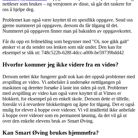
nettleser som brukes – og versjonen av disse, så går det raskere for
oss å hjelpe deg.
Problemet kan også være knyttet til en spesifikk oppgave. Send oss
gjerne nummeret på oppgaven, dersom du får tilgang til det.
Nummeret på oppgaven finner man på baksiden av oppgavekortet.
Får du opp en feilmelding som begynner med "Oi, noe gikk galt"
ønsker vi at du sender oss lenken som står under. Den kan for
eksempel se slik ut: 748c522b-628f-4dcc-a00b-be59739bdd42
Hvorfor kommer jeg ikke videre fra en video?
Dersom nettet ikke fungerer godt nok kan det oppstå problemer med
avspilling av video. Vi anbefaler å undersøke nettilgangen på
maskinen og deretter forsøke å laste inn siden på nytt. Problemer
med avspilling av video kan også være knyttet til at Vimeo er
blokkert, for eksempel på en enkelt skole. Dersom dette er tilfelle,
foreslår vi å revurdere blokkeringen og åpne for tilgang. Det er også
mulig for elever å hoppe over videoer. Vi vil imidlertid ikke anbefale
å hoppe over videoer som en permanent løsning, da det vil gå ut
over den enkelte elevens bruk av Smart Øving.
Kan Smart Øving brukes hjemmefra?