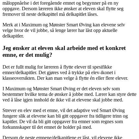
måloppnåelse i det foregående emnet og begynner på en ny
oppgave. Dersom læreren ikke ønsker at eleven skal flytte seg
fremover til neste delkapittel må delkapitlet låses.
Merk at i Maximum og Mønster Smart Øving kan elevene selv
velge hvor de vil jobbe, så lenge lærer har låst opp aktuelle
delkapitler.
Jeg ønsker at eleven skal arbeide med et konkret
emne, er det mulig?
Det er fullt mulig for læreren å flytte elever til spesifikke
emner/delkapitler. Det gjøres ved å trykke på elev-ikonet i
klasseoversikten. Der kan man velge å flytte én eller flere elever.
I Maximum og Mønster Smart Øving er det eleven selv som
bestemmer hvilke tema de ønsker å jobbe med. Lærer kan styre dette
ved å låse igjen innhold de ikke vil at elevene skal jobbe med.
Strever en elev med et emne, vil det adaptive ved Smart Øving
fungere slik at elevene kan bli gitt oppgaver fra tidligere trinn og
kapitler. De vil da bli gitt oppgaver fra emner som regnes som
forkunnskaper til det emnet de holder på med.
Dersom de neste emnene/delkapitlene er låst, vil elevene ikke