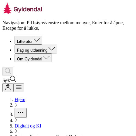
Navigasjon: Pil høyre/venstre mellom menyer, Enter for å åpne,
Escape for å lukke.
Litteratur
Fag og utdanning
Om Gyldendal
Søk
Hjem
Digitalt og KI