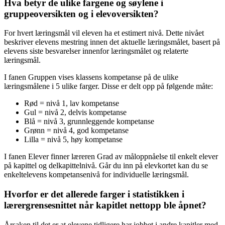
Hva betyr de ulike fargene og søylene i
gruppeoversikten og i elevoversikten?
For hvert læringsmål vil eleven ha et estimert nivå. Dette nivået
beskriver elevens mestring innen det aktuelle læringsmålet, basert på
elevens siste besvarelser innenfor læringsmålet og relaterte
læringsmål.
I fanen Gruppen vises klassens kompetanse på de ulike
læringsmålene i 5 ulike farger. Disse er delt opp på følgende måte:
Rød = nivå 1, lav kompetanse
Gul = nivå 2, delvis kompetanse
Blå = nivå 3, grunnleggende kompetanse
Grønn = nivå 4, god kompetanse
Lilla = nivå 5, høy kompetanse
I fanen Elever finner læreren Grad av måloppnåelse til enkelt elever
på kapittel og delkapittelnivå. Går du inn på elevkortet kan du se
enkeltelevens kompetansenivå for individuelle læringsmål.
Hvorfor er det allerede farger i statistikken i
lærergrensesnittet når kapitlet nettopp ble åpnet?
Årsaken til det er at elevene tidligere har jobbet i andre kapitler med