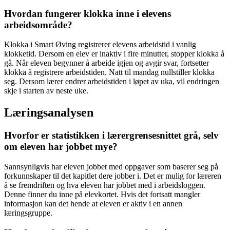
Hvordan fungerer klokka inne i elevens
arbeidsområde?
Klokka i Smart Øving registrerer elevens arbeidstid i vanlig
klokketid. Dersom en elev er inaktiv i fire minutter, stopper klokka å
gå. Når eleven begynner å arbeide igjen og avgir svar, fortsetter
klokka å registrere arbeidstiden. Natt til mandag nullstiller klokka
seg. Dersom lærer endrer arbeidstiden i løpet av uka, vil endringen
skje i starten av neste uke.
Læringsanalysen
Hvorfor er statistikken i lærergrensesnittet grå, selv
om eleven har jobbet mye?
Sannsynligvis har eleven jobbet med oppgaver som baserer seg på
forkunnskaper til det kapitlet dere jobber i. Det er mulig for læreren
å se fremdriften og hva eleven har jobbet med i arbeidsloggen.
Denne finner du inne på elevkortet. Hvis det fortsatt mangler
informasjon kan det hende at eleven er aktiv i en annen
læringsgruppe.