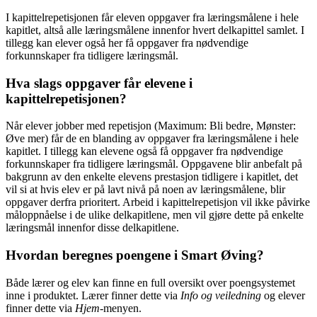
I kapittelrepetisjonen får eleven oppgaver fra læringsmålene i hele
kapitlet, altså alle læringsmålene innenfor hvert delkapittel samlet. I
tillegg kan elever også her få oppgaver fra nødvendige
forkunnskaper fra tidligere læringsmål.
Hva slags oppgaver får elevene i
kapittelrepetisjonen?
Når elever jobber med repetisjon (Maximum: Bli bedre, Mønster:
Øve mer) får de en blanding av oppgaver fra læringsmålene i hele
kapitlet. I tillegg kan elevene også få oppgaver fra nødvendige
forkunnskaper fra tidligere læringsmål. Oppgavene blir anbefalt på
bakgrunn av den enkelte elevens prestasjon tidligere i kapitlet, det
vil si at hvis elev er på lavt nivå på noen av læringsmålene, blir
oppgaver derfra prioritert. Arbeid i kapittelrepetisjon vil ikke påvirke
måloppnåelse i de ulike delkapitlene, men vil gjøre dette på enkelte
læringsmål innenfor disse delkapitlene.
Hvordan beregnes poengene i Smart Øving?
Både lærer og elev kan finne en full oversikt over poengsystemet
inne i produktet. Lærer finner dette via
Info og veiledning
og elever
finner dette via
Hjem
-menyen.