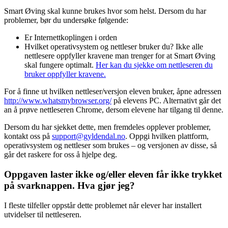
Smart Øving skal kunne brukes hvor som helst. Dersom du har
problemer, bør du undersøke følgende:
Er Internettkoplingen i orden
Hvilket operativsystem og nettleser bruker du? Ikke alle
nettlesere oppfyller kravene man trenger for at Smart Øving
skal fungere optimalt.
Her kan du sjekke om nettleseren du
bruker oppfyller kravene.
For å finne ut hvilken nettleser/versjon eleven bruker, åpne adressen
http://www.whatsmybrowser.org/
på elevens PC. Alternativt går det
an å prøve nettleseren Chrome, dersom elevene har tilgang til denne.
Dersom du har sjekket dette, men fremdeles opplever problemer,
kontakt oss på
support@gyldendal.no
. Oppgi hvilken plattform,
operativsystem og nettleser som brukes – og versjonen av disse, så
går det raskere for oss å hjelpe deg.
Oppgaven laster ikke og/eller eleven får ikke trykket
på svarknappen. Hva gjør jeg?
I fleste tilfeller oppstår dette problemet når elever har installert
utvidelser til nettleseren.