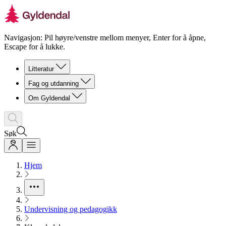
Navigasjon: Pil høyre/venstre mellom menyer, Enter for å åpne,
Escape for å lukke.
Litteratur
Fag og utdanning
Om Gyldendal
Søk
Hjem
Undervisning og pedagogikk