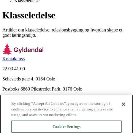
Klasseledelse
Klasseledelse
Artikler om klasseledelse, relasjonsbygging og hvordan skape et
godt læringsmiljø.
Kontakt oss
22 03 41 00
Sehesteds gate 4, 0164 Oslo
Postboks 6860 Pilestredet Park, 0176 Oslo
Finn frem
By clicking “Accept All Cookies”, you agree to the storing of
Nyhetsbrev
cookies on your device to enhance site navigation, analyze site
Ledige stillinger
usage, and assist in our marketing efforts.
Send inn manus
Cookies Settings
Om Gyldendal