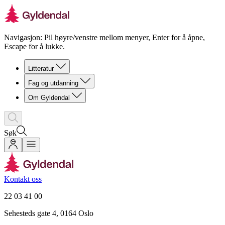
Navigasjon: Pil høyre/venstre mellom menyer, Enter for å åpne,
Escape for å lukke.
Litteratur
Fag og utdanning
Om Gyldendal
Søk
Kontakt oss
22 03 41 00
Sehesteds gate 4, 0164 Oslo