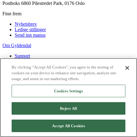
Postboks 6860 Pilestredet Park, 0176 Oslo
Finn frem
Nyhetsbrev
Ledige stillinger
Send inn manus
Om Gyldendal
Support
Presse
Agency
By clicking “Accept All Cookies”, you agree to the storing of
cookies on your device to enhance site navigation, analyze site
©
2026
Gyldendal
usage, and assist in our marketing efforts.
Personvernerklæringer
Informasjonskapsler
Cookies Settings
Reject All
Accept All Cookies