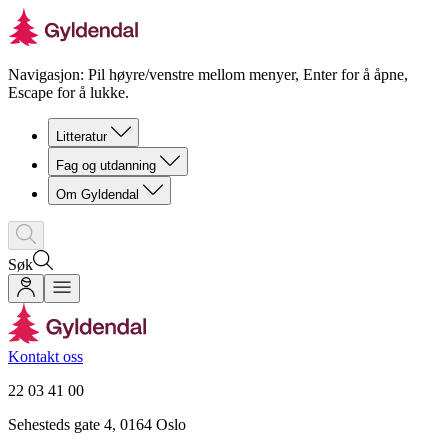
Navigasjon: Pil høyre/venstre mellom menyer, Enter for å åpne,
Escape for å lukke.
Litteratur
Fag og utdanning
Om Gyldendal
Søk
Kontakt oss
22 03 41 00
Sehesteds gate 4, 0164 Oslo