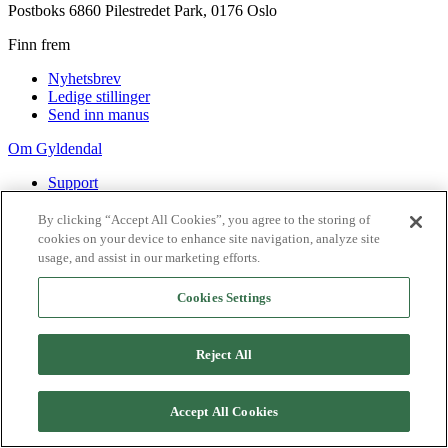
Postboks 6860 Pilestredet Park, 0176 Oslo
Finn frem
Nyhetsbrev
Ledige stillinger
Send inn manus
Om Gyldendal
Support
Presse
Agency
By clicking “Accept All Cookies”, you agree to the storing of
cookies on your device to enhance site navigation, analyze site
©
2026
Gyldendal
usage, and assist in our marketing efforts.
Personvernerklæringer
Informasjonskapsler
Cookies Settings
Reject All
Accept All Cookies