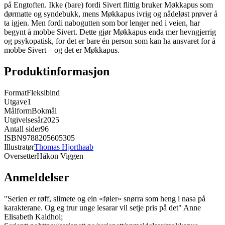
på Engtoften. Ikke (bare) fordi Sivert flittig bruker Møkkapus som
dørmatte og syndebukk, mens Møkkapus ivrig og nådeløst prøver å
ta igjen. Men fordi nabogutten som bor lenger ned i veien, har
begynt å mobbe Sivert. Dette gjør Møkkapus enda mer hevngjerrig
og psykopatisk, for det er bare én person som kan ha ansvaret for å
mobbe Sivert – og det er Møkkapus.
Produktinformasjon
Format
Fleksibind
Utgave
1
Målform
Bokmål
Utgivelsesår
2025
Antall sider
96
ISBN
9788205605305
Illustratør
Thomas Hjorthaab
Oversetter
Håkon Viggen
Anmeldelser
"Serien er røff, slimete og ein «føler» snørra som heng i nasa på
karakterane. Og eg trur unge lesarar vil setje pris på det" Anne
Elisabeth Kaldhol;