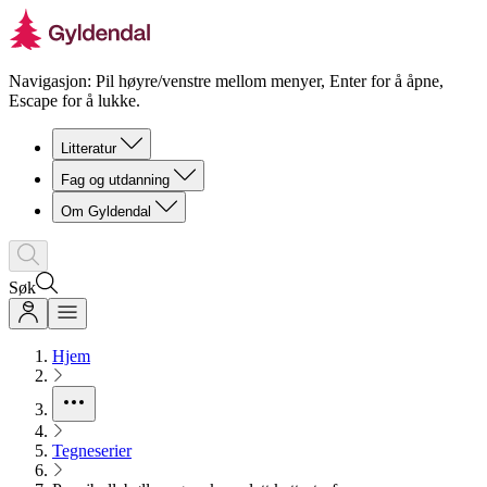
Navigasjon: Pil høyre/venstre mellom menyer, Enter for å åpne,
Escape for å lukke.
Litteratur
Fag og utdanning
Om Gyldendal
Søk
Hjem
Tegneserier