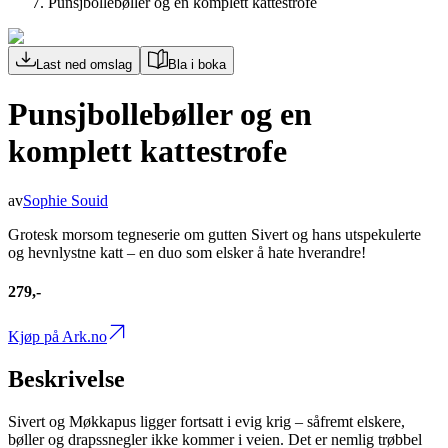
Punsjbollebøller og en komplett kattestrofe
Last ned omslag
Bla i boka
Punsjbollebøller og en
komplett kattestrofe
av
Sophie Souid
Grotesk morsom tegneserie om gutten Sivert og hans utspekulerte
og hevnlystne katt – en duo som elsker å hate hverandre!
279,-
Kjøp på Ark.no
Beskrivelse
Sivert og Møkkapus ligger fortsatt i evig krig – såfremt elskere,
bøller og drapssnegler ikke kommer i veien. Det er nemlig trøbbel