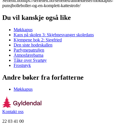
Serientt.nohttps://serienett.no/serienett/anmeldelser/mokkapus-
punsjbolleboller-og-en-komplett-kattestrofe/
Du vil kanskje også like
Møkkapus
Kaos på skolen 3: Skjebnesvanger skoledans
Kjempene bok 2: Siegfried
Den siste hodeskallen
Parfymepatruljen
Atmosfærebarna
Tåke over Svartøy
Frostrøyk
Andre bøker fra forfatterne
Møkkapus
Kontakt oss
22 03 41 00