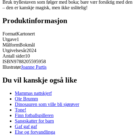
Bruk tryllestaven som følger med boka; bare vær forsiktig med den
– den er kanskje magisk, men ikke uslitelig!
Produktinformasjon
Format
Kartonert
Utgave
1
Målform
Bokmål
Utgivelsesår
2024
Antall sider
10
ISBN
9788205595958
Illustratør
Joanne Partis
Du vil kanskje også like
Mammas nattskjerf
Ole Brumm
Dinosauren som ville bli sjørøver
Tone!
Finn fotballspilleren
Sangskatter for barn
Gaf gaf gaf
Else og forvandlinga