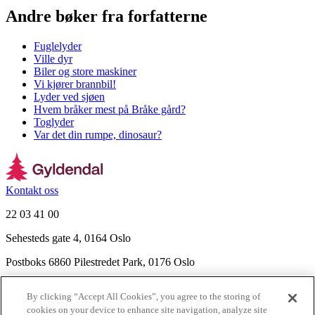
Andre bøker fra forfatterne
Fuglelyder
Ville dyr
Biler og store maskiner
Vi kjører brannbil!
Lyder ved sjøen
Hvem bråker mest på Bråke gård?
Toglyder
Var det din rumpe, dinosaur?
Kontakt oss
22 03 41 00
Sehesteds gate 4, 0164 Oslo
Postboks 6860 Pilestredet Park, 0176 Oslo
Finn frem
By clicking “Accept All Cookies”, you agree to the storing of
Nyhetsbrev
cookies on your device to enhance site navigation, analyze site