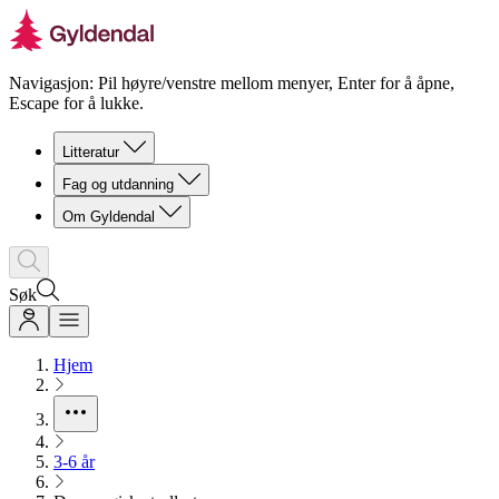
Navigasjon: Pil høyre/venstre mellom menyer, Enter for å åpne,
Escape for å lukke.
Litteratur
Fag og utdanning
Om Gyldendal
Søk
Hjem
3-6 år