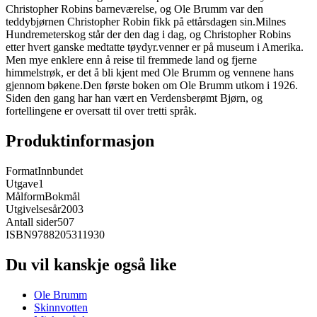
Christopher Robins barneværelse, og Ole Brumm var den
teddybjørnen Christopher Robin fikk på ettårsdagen sin.Milnes
Hundremeterskog står der den dag i dag, og Christopher Robins
etter hvert ganske medtatte tøydyr.venner er på museum i Amerika.
Men mye enklere enn å reise til fremmede land og fjerne
himmelstrøk, er det å bli kjent med Ole Brumm og vennene hans
gjennom bøkene.Den første boken om Ole Brumm utkom i 1926.
Siden den gang har han vært en Verdensberømt Bjørn, og
fortellingene er oversatt til over tretti språk.
Produktinformasjon
Format
Innbundet
Utgave
1
Målform
Bokmål
Utgivelsesår
2003
Antall sider
507
ISBN
9788205311930
Du vil kanskje også like
Ole Brumm
Skinnvotten