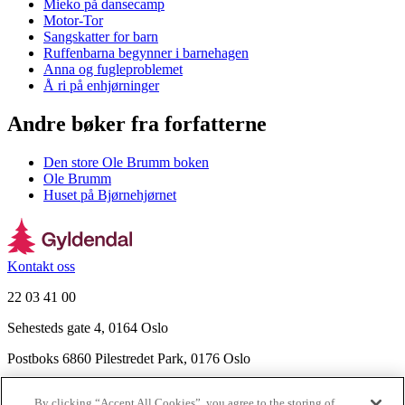
Mieko på dansecamp
Motor-Tor
Sangskatter for barn
Ruffenbarna begynner i barnehagen
Anna og fugleproblemet
Å ri på enhjørninger
Andre bøker fra forfatterne
Den store Ole Brumm boken
Ole Brumm
Huset på Bjørnehjørnet
Kontakt oss
22 03 41 00
Sehesteds gate 4, 0164 Oslo
Postboks 6860 Pilestredet Park, 0176 Oslo
Finn frem
By clicking “Accept All Cookies”, you agree to the storing of