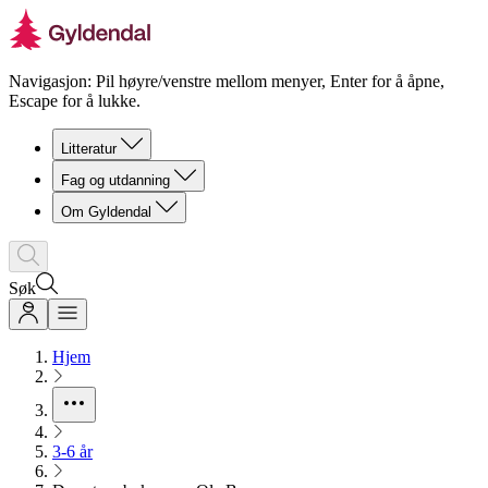
Navigasjon: Pil høyre/venstre mellom menyer, Enter for å åpne,
Escape for å lukke.
Litteratur
Fag og utdanning
Om Gyldendal
Søk
Hjem
3-6 år