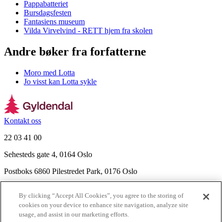
Pappabatteriet
Bursdagsfesten
Fantasiens museum
Vilda Virvelvind - RETT hjem fra skolen
Andre bøker fra forfatterne
Moro med Lotta
Jo visst kan Lotta sykle
Kontakt oss
22 03 41 00
Sehesteds gate 4, 0164 Oslo
Postboks 6860 Pilestredet Park, 0176 Oslo
Finn frem
By clicking “Accept All Cookies”, you agree to the storing of
Nyhetsbrev
cookies on your device to enhance site navigation, analyze site
Ledige stillinger
usage, and assist in our marketing efforts.