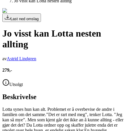
Jo visst kan Lotta nesten allting
Last ned omslag
Jo visst kan Lotta nesten
allting
av
Astrid Lindgren
279,-
Utsolgt
Beskrivelse
Lotta synes hun kan alt. Problemet er å overbevise de andre i
familien om det samme."Det er rart med meg", tenker Lotta. "Jeg
kan så mye". Men som kjent går det ikke an å kunne allting - eller
gjør det det? Da Lotta ordner opp og skaffer juletre enda det er
utsolgt over hele byen, er endelig saken klar.En hyggelig