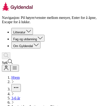
Navigasjon: Pil høyre/venstre mellom menyer, Enter for å åpne,
Escape for å lukke.
Litteratur
Fag og utdanning
Om Gyldendal
Søk
Hjem
3-6 år