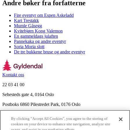
Andre bøker fra forfatterne
Fire eventyr om Espen Askeladd
Kari Trestakk
Mumle Gåsegg
Kvitebjørn Kong Valemon
En gammeldags julaften
Pannekaka og andre eventyr
Soria Moria slott
De tre bukkene bruse og andre eventyr
Kontakt oss
22 03 41 00
Sehesteds gate 4, 0164 Oslo
Postboks 6860 Pilestredet Park, 0176 Oslo
Finn frem
By clicking “Accept All Cookies”, you agree to the storing of
Nyhetsbrev
cookies on your device to enhance site navigation, analyze site
Ledige stillinger
usage, and assist in our marketing efforts.