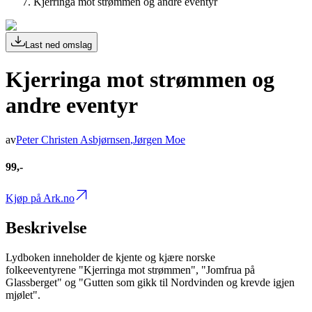
Kjerringa mot strømmen og andre eventyr
Last ned omslag
Kjerringa mot strømmen og
andre eventyr
av
Peter Christen Asbjørnsen
,
Jørgen Moe
99,-
Kjøp på Ark.no
Beskrivelse
Lydboken inneholder de kjente og kjære norske
folkeeventyrene "Kjerringa mot strømmen", "Jomfrua på
Glassberget" og "Gutten som gikk til Nordvinden og krevde igjen
mjølet".