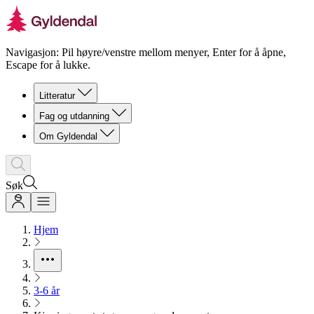
Navigasjon: Pil høyre/venstre mellom menyer, Enter for å åpne,
Escape for å lukke.
Litteratur
Fag og utdanning
Om Gyldendal
Søk
Hjem
3-6 år