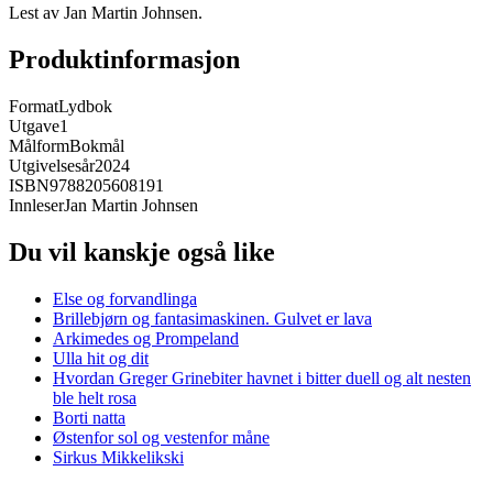
Lest av Jan Martin Johnsen.
Produktinformasjon
Format
Lydbok
Utgave
1
Målform
Bokmål
Utgivelsesår
2024
ISBN
9788205608191
Innleser
Jan Martin Johnsen
Du vil kanskje også like
Else og forvandlinga
Brillebjørn og fantasimaskinen. Gulvet er lava
Arkimedes og Prompeland
Ulla hit og dit
Hvordan Greger Grinebiter havnet i bitter duell og alt nesten
ble helt rosa
Borti natta
Østenfor sol og vestenfor måne
Sirkus Mikkelikski